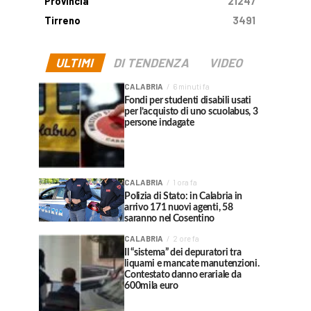
Provincia
21247
Tirreno
3491
ULTIMI
DI TENDENZA
VIDEO
CALABRIA
6 minuti fa
Fondi per studenti disabili usati
per l’acquisto di uno scuolabus, 3
persone indagate
CALABRIA
1 ora fa
Polizia di Stato: in Calabria in
arrivo 171 nuovi agenti, 58
saranno nel Cosentino
CALABRIA
2 ore fa
Il “sistema” dei depuratori tra
liquami e mancate manutenzioni.
Contestato danno erariale da
600mila euro