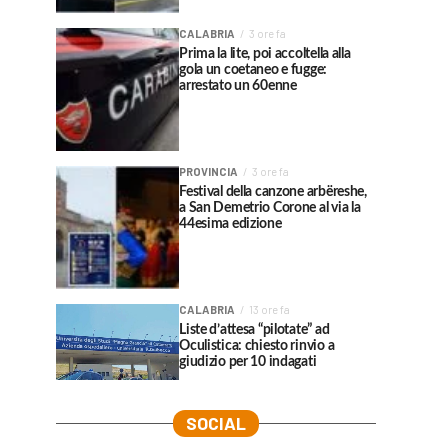
CALABRIA
3 ore fa
Prima la lite, poi accoltella alla
gola un coetaneo e fugge:
arrestato un 60enne
PROVINCIA
3 ore fa
Festival della canzone arbëreshe,
a San Demetrio Corone al via la
44esima edizione
CALABRIA
13 ore fa
Liste d’attesa “pilotate” ad
Oculistica: chiesto rinvio a
giudizio per 10 indagati
SOCIAL