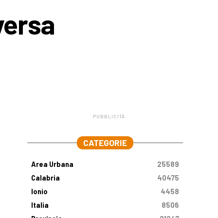
versa
PUBBLICITÀ
.
CATEGORIE
Area Urbana
25589
Calabria
40475
Ionio
4458
Italia
8506