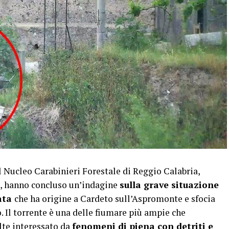
Nucleo Carabinieri Forestale di Reggio Calabria,
ca, hanno concluso un’indagine
sulla grave situazione
ata
che ha origine a Cardeto sull’Aspromonte e sfocia
o. Il torrente è una delle fiumare più ampie che
olte interessato da
fenomeni di piena con detriti e