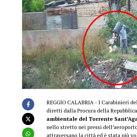
REGGIO CALABRIA – I Carabinieri del 
diretti dalla Procura della Repubbli
ambientale del Torrente Sant’Ag
nello stretto nei pressi dell’aeroport
attraversano la città ed è stata più v