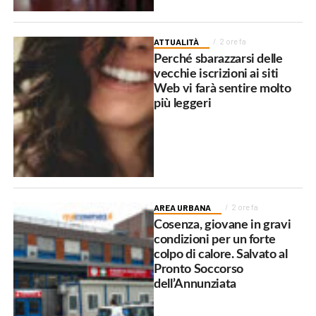
ATTUALITÀ
2 ore fa
Perché sbarazzarsi delle
vecchie iscrizioni ai siti
Web vi farà sentire molto
più leggeri
AREA URBANA
2 ore fa
Cosenza, giovane in gravi
condizioni per un forte
colpo di calore. Salvato al
Pronto Soccorso
dell’Annunziata