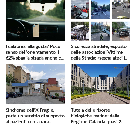
famiglie penalizzate
utili
I calabresi alla guida? Poco
Sicurezza stradale, esposto
senso dell’orientamento, il
delle associazioni Vittime
62% sbaglia strada anche col
della Strada: «segnalateci i
navigatore
pericoli, interverremo
subito»
Sindrome dell’X Fragile,
Tutela delle risorse
parte un servizio di supporto
biologiche marine: dalla
ai pazienti con la rara
Regione Calabria quasi 2
malattia genetica
milioni di euro