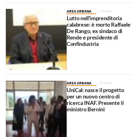
AREA URBANA
1 ora fa
Lutto nell’imprenditoria
calabrese: è morto Raffaele
De Rango, ex sindaco di
Rende e presidente di
Confindustria
AREA URBANA
2 ore fa
UniCal: nasce il progetto
per un nuovo centro di
ricerca INAF. Presente il
ministro Bernini