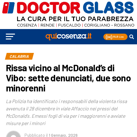
CALABRIA
Rissa vicino al McDonald’s di
Vibo: sette denunciati, due sono
minorenni
La Polizia ha identificato i responsabili della violenta rissa
avvenuta il 28 dicembre in viale Affaccio nei pressi del
McDonald’s. Emessi fogli di via per i maggiorenni e avviate
misure per i minori
Pubblicato
il
1 Gennaio, 2026