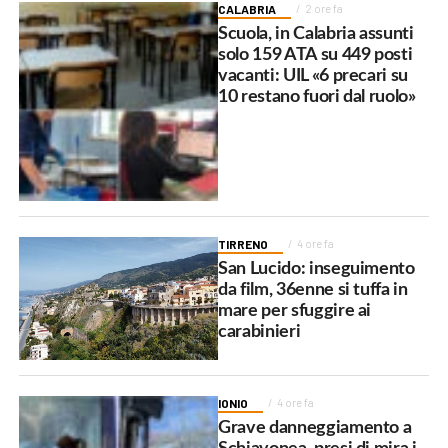
CALABRIA
2 ore fa
Scuola, in Calabria assunti
solo 159 ATA su 449 posti
vacanti: UIL «6 precari su
10 restano fuori dal ruolo»
TIRRENO
4 ore fa
San Lucido: inseguimento
da film, 36enne si tuffa in
mare per sfuggire ai
carabinieri
IONIO
4 ore fa
Grave danneggiamento a