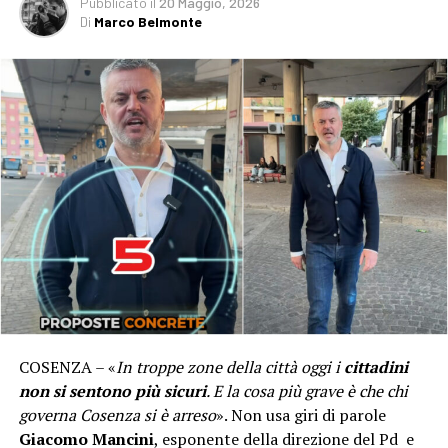
Pubblicato
il
20 Maggio, 2026
Di
Marco Belmonte
COSENZA – «
In troppe zone della città oggi i
cittadini
non si sentono più sicuri
. E la cosa più grave è che chi
governa Cosenza si è arreso
». Non usa giri di parole
Giacomo Mancini
, esponente della direzione del Pd e