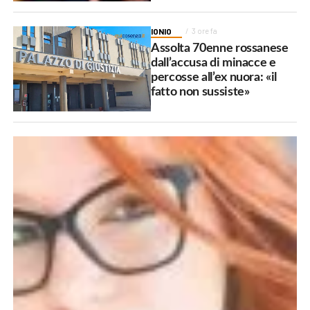
IONIO
3 ore fa
Assolta 70enne rossanese
dall’accusa di minacce e
percosse all’ex nuora: «il
fatto non sussiste»