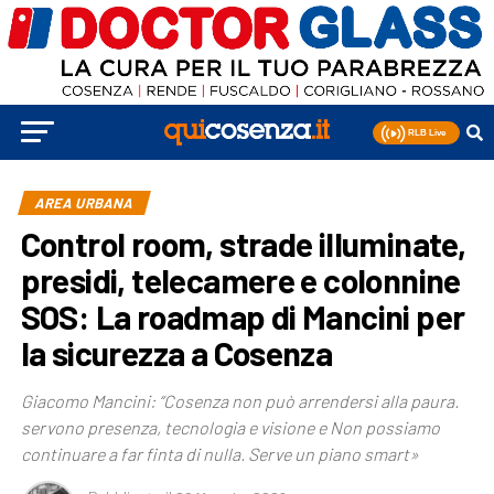
AREA URBANA
Control room, strade illuminate,
presidi, telecamere e colonnine
SOS: La roadmap di Mancini per
la sicurezza a Cosenza
Giacomo Mancini: “Cosenza non può arrendersi alla paura.
servono presenza, tecnologia e visione e Non possiamo
continuare a far finta di nulla. Serve un piano smart»