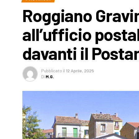
Roggiano Gravi
all’ufficio post
davanti il Post
Pubblicato
il
12 Aprile, 2025
Di
M.G.