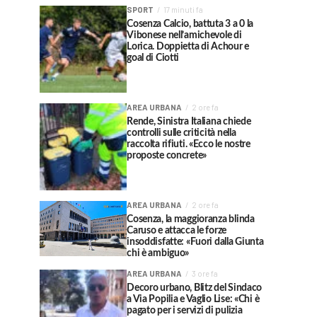
SPORT
17 minuti fa
Cosenza Calcio, battuta 3 a 0 la
Vibonese nell’amichevole di
Lorica. Doppietta di Achour e
goal di Ciotti
AREA URBANA
2 ore fa
Rende, Sinistra Italiana chiede
controlli sulle criticità nella
raccolta rifiuti. «Ecco le nostre
proposte concrete»
AREA URBANA
2 ore fa
Cosenza, la maggioranza blinda
Caruso e attacca le forze
insoddisfatte: «Fuori dalla Giunta
chi è ambiguo»
AREA URBANA
3 ore fa
Decoro urbano, Blitz del Sindaco
a Via Popilia e Vaglio Lise: «Chi è
pagato per i servizi di pulizia