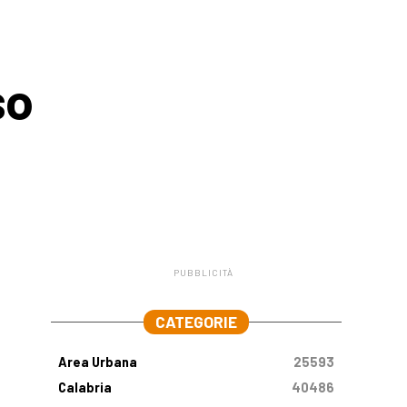
so
PUBBLICITÀ
.
CATEGORIE
Area Urbana
25593
Calabria
40486