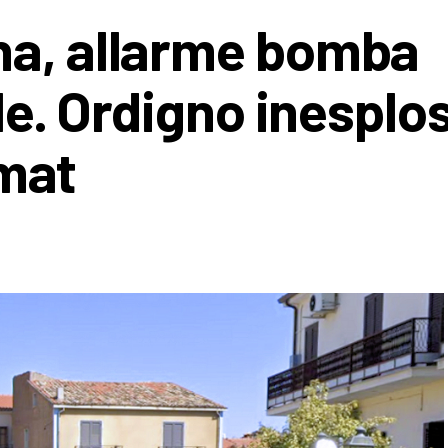
na, allarme bomba
ale. Ordigno inesplo
amat