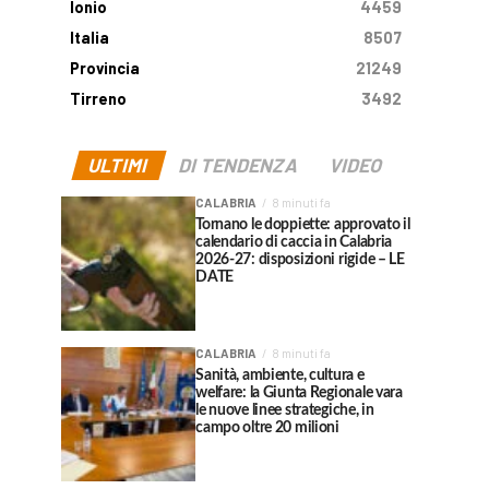
Ionio
4459
Italia
8507
Provincia
21249
Tirreno
3492
ULTIMI
DI TENDENZA
VIDEO
CALABRIA
8 minuti fa
Tornano le doppiette: approvato il
calendario di caccia in Calabria
2026-27: disposizioni rigide – LE
DATE
CALABRIA
8 minuti fa
Sanità, ambiente, cultura e
welfare: la Giunta Regionale vara
le nuove linee strategiche, in
campo oltre 20 milioni