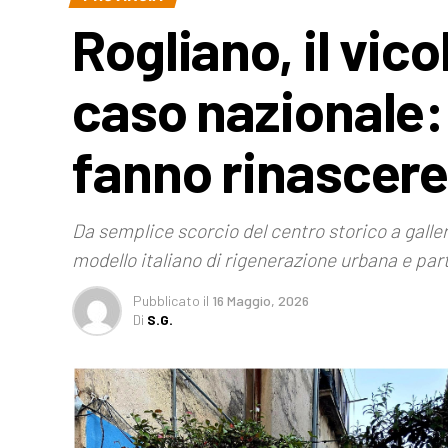
Rogliano, il vic
caso nazionale: 
fanno rinascere 
Da semplice scorcio del centro storico a galler
modello italiano di rigenerazione urbana e pa
Pubblicato
il
16 Maggio, 2026
Di
S.G.