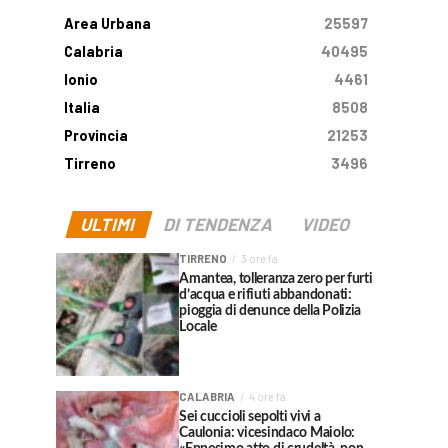
Area Urbana
25597
Calabria
40495
Ionio
4461
Italia
8508
Provincia
21253
Tirreno
3496
ULTIMI
DI TENDENZA
VIDEO
TIRRENO
3 ore fa
Amantea, tolleranza zero per furti
d’acqua e rifiuti abbandonati:
pioggia di denunce della Polizia
Locale
CALABRIA
4 ore fa
Sei cuccioli sepolti vivi a
Caulonia: vicesindaco Maiolo: