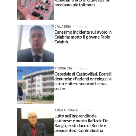
«Ennesimo atto di crudeltà, non
possiamo più tollerare»
CALABRIA
4 ore fa
Ennesimo incidente sul lavoro in
Calabria: morto il giovane Fabio
Calabrò
PROVINCIA
5 ore fa
Ospedale di Castrovillari, Borrelli
denuncia: «Pazienti oncologici al
caldo e attese snervanti senza
sedie»
AREA URBANA
6 ore fa
Lutto nell’imprenditoria
calabrese: è morto Raffaele De
Rango, ex sindaco di Rende e
presidente di Confindustria