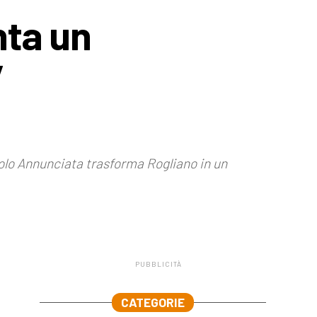
nta un
”
icolo Annunciata trasforma Rogliano in un
PUBBLICITÀ
.
CATEGORIE