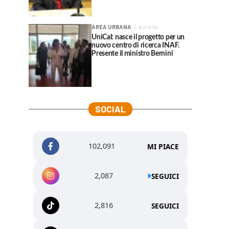
AREA URBANA
6 ore fa
UniCal: nasce il progetto per un
nuovo centro di ricerca INAF.
Presente il ministro Bernini
SOCIAL
102,091
MI PIACE
2,087
SEGUICI
2,816
SEGUICI