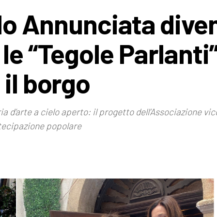
olo Annunciata dive
le “Tegole Parlanti
il borgo
ia d’arte a cielo aperto: il progetto dell’Associazione v
rtecipazione popolare