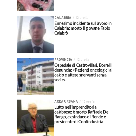
CALABRIA
12 ore fa
Ennesimo incidente sul lavoro in
Calabria: morto il giovane Fabio
Calabrò
PROVINCIA
12 ore fa
Ospedale di Castrovillari, Borrelli
denuncia: «Pazienti oncologici al
caldo e attese snervanti senza
sedie»
AREA URBANA
13 ore fa
Lutto nell’imprenditoria
calabrese: è morto Raffaele De
Rango, ex sindaco di Rende e
presidente di Confindustria