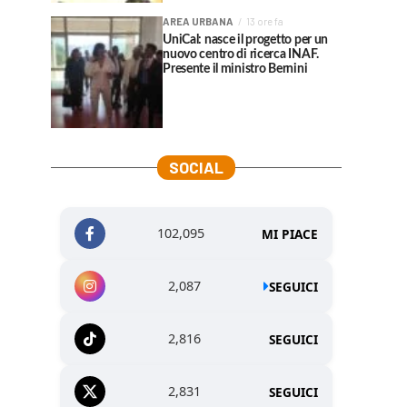
AREA URBANA
13 ore fa
UniCal: nasce il progetto per un
nuovo centro di ricerca INAF.
Presente il ministro Bernini
SOCIAL
102,095
MI PIACE
2,087
SEGUICI
2,816
SEGUICI
2,831
SEGUICI