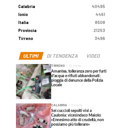
Calabria
40495
Ionio
4461
Italia
8508
Provincia
21253
Tirreno
3496
ULTIMI
DI TENDENZA
VIDEO
TIRRENO
10 ore fa
Amantea, tolleranza zero per furti
d’acqua e rifiuti abbandonati:
pioggia di denunce della Polizia
Locale
CALABRIA
11 ore fa
Sei cuccioli sepolti vivi a
Caulonia: vicesindaco Maiolo:
«Ennesimo atto di crudeltà, non
possiamo più tollerare»