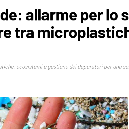
de: allarme per lo 
re tra microplastic
stiche, ecosistemi e gestione dei depuratori per una se