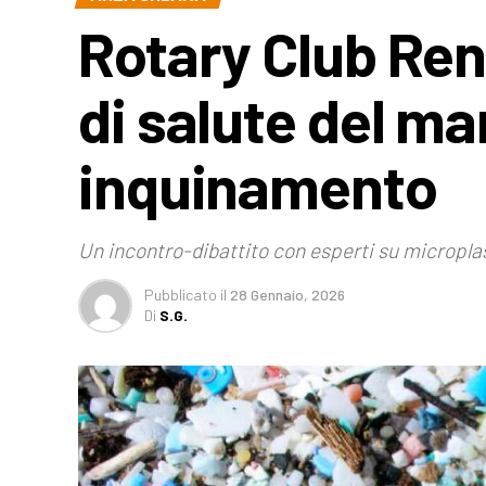
Rotary Club Ren
di salute del ma
inquinamento
Un incontro-dibattito con esperti su micropla
Pubblicato
il
28 Gennaio, 2026
Di
S.G.