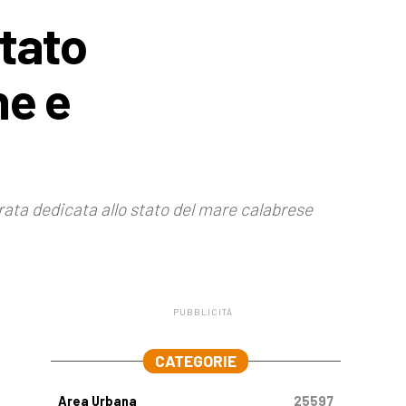
stato
he e
rata dedicata allo stato del mare calabrese
PUBBLICITÀ
.
CATEGORIE
Area Urbana
25597