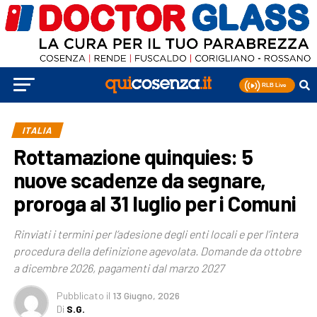
ITALIA
Rottamazione quinquies: 5
nuove scadenze da segnare,
proroga al 31 luglio per i Comuni
Rinviati i termini per l’adesione degli enti locali e per l’intera
procedura della definizione agevolata. Domande da ottobre
a dicembre 2026, pagamenti dal marzo 2027
Pubblicato
il
13 Giugno, 2026
Di
S.G.