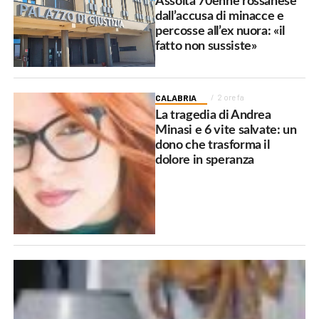
Assolta 70enne rossanese
dall’accusa di minacce e
percosse all’ex nuora: «il
fatto non sussiste»
CALABRIA
2 ore fa
La tragedia di Andrea
Minasi e 6 vite salvate: un
dono che trasforma il
dolore in speranza