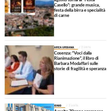
Casello”: grande musica,
festa della birra e specialità
di carne
AREA URBANA
2 ore fa
Cosenza: “Voci dalla
Rianimazione”, il libro di
Barbara Modaffari sulle
storie di fragilità e speranza
IONIO
2 ore fa