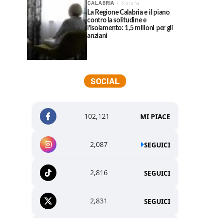
CALABRIA
3 ore fa
La Regione Calabria e il piano
contro la solitudine e
l’isolamento: 1,5 milioni per gli
anziani
SOCIAL
102,121
MI PIACE
2,087
SEGUICI
2,816
SEGUICI
2,831
SEGUICI