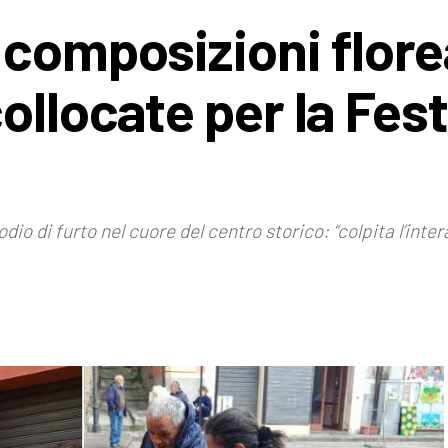
 composizioni flore
ollocate per la Fest
io di furto nel cuore del centro storico: “colpita l’int