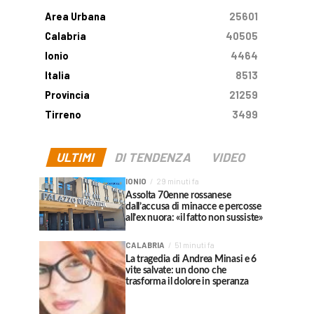
Area Urbana
25601
Calabria
40505
Ionio
4464
Italia
8513
Provincia
21259
Tirreno
3499
ULTIMI
DI TENDENZA
VIDEO
IONIO
29 minuti fa
Assolta 70enne rossanese
dall’accusa di minacce e percosse
all’ex nuora: «il fatto non sussiste»
CALABRIA
51 minuti fa
La tragedia di Andrea Minasi e 6
vite salvate: un dono che
trasforma il dolore in speranza