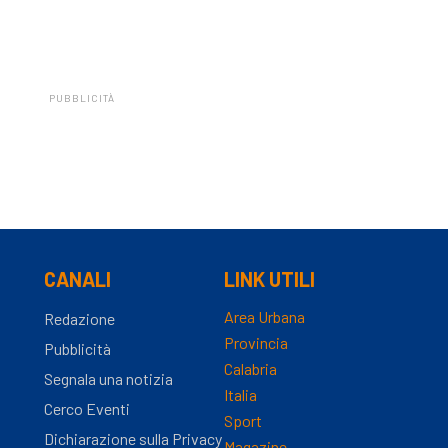
PUBBLICITÀ
CANALI
LINK UTILI
Area Urbana
Redazione
Provincia
Pubblicità
Calabria
Segnala una notizia
Italia
Cerco Eventi
Sport
Dichiarazione sulla Privacy
Magazine