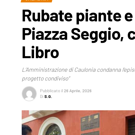
Rubate piante e
Piazza Seggio, c
Libro
L’Amministrazione di Caulonia condanna l’episod
progetto condiviso”
Pubblicato
il
26 Aprile, 2026
Di
S.G.