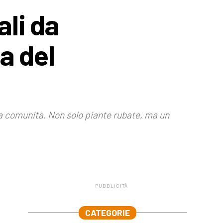
ali da
a del
era comunità. Non solo piante rubate, ma un
PUBBLICITÀ
.
CATEGORIE