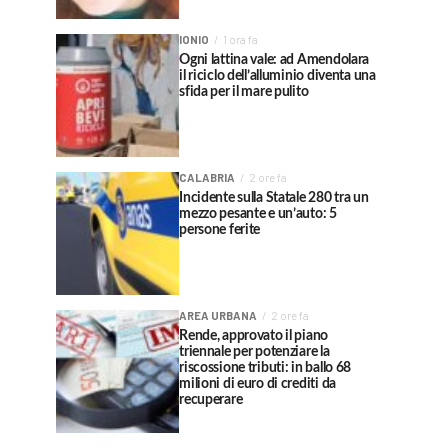
IONIO
1 ora fa
Ogni lattina vale: ad Amendolara
il riciclo dell’alluminio diventa una
sfida per il mare pulito
CALABRIA
2 ore fa
Incidente sulla Statale 280 tra un
mezzo pesante e un’auto: 5
persone ferite
AREA URBANA
2 ore fa
Rende, approvato il piano
triennale per potenziare la
riscossione tributi: in ballo 68
milioni di euro di crediti da
recuperare