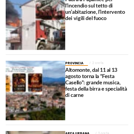
l’incendio sul tetto di
un’abitazione, l’intervento
dei vigili del fuoco
PROVINCIA
2 ore fa
Altomonte, dal 11 al 13
agosto torna la “Festa
Casello”: grande musica,
festa della birra e specialità
di carne
AREA URBANA
3 ore fa