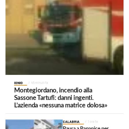
IONIO
45 minuti fa
Montegiordano, incendio alla
Sassone Tartufi: danni ingenti.
L’azienda «nessuna matrice dolosa»
CALABRIA
1 ora fa
Paura a Papanice per