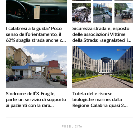
I calabresi alla guida? Poco
Sicurezza stradale, esposto
senso dell’orientamento, il
delle associazioni Vittime
62% sbaglia strada anche col
della Strada: «segnalateci i
navigatore
pericoli, interverremo
subito»
Sindrome dell’X Fragile,
Tutela delle risorse
parte un servizio di supporto
biologiche marine: dalla
ai pazienti con la rara
Regione Calabria quasi 2
malattia genetica
milioni di euro
PUBBLICITÀ
.