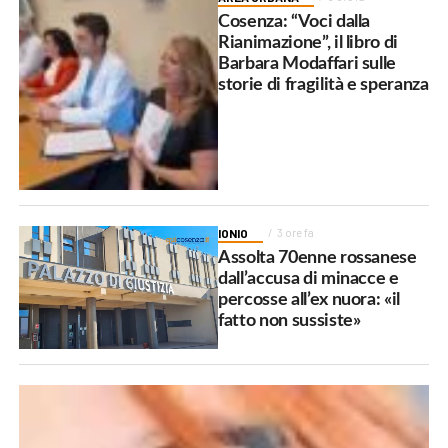
Cosenza: “Voci dalla
Rianimazione”, il libro di
Barbara Modaffari sulle
storie di fragilità e speranza
IONIO
3 ore fa
Assolta 70enne rossanese
dall’accusa di minacce e
percosse all’ex nuora: «il
fatto non sussiste»