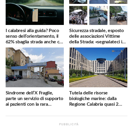
I calabresi alla guida? Poco
Sicurezza stradale, esposto
senso dell’orientamento, il
delle associazioni Vittime
62% sbaglia strada anche col
della Strada: «segnalateci i
navigatore
pericoli, interverremo
subito»
Sindrome dell’X Fragile,
Tutela delle risorse
parte un servizio di supporto
biologiche marine: dalla
ai pazienti con la rara
Regione Calabria quasi 2
malattia genetica
milioni di euro
PUBBLICITÀ
.