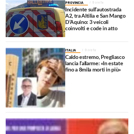
PROVINCIA
9 ore fa
Incidente sull’autostrada
A2, tra Altilia e San Mango
D’Aquino: 3 veicoli
coinvolti e code in atto
ITALIA
9 ore fa
Caldo estremo, Pregliasco
lancia l’allarme: «In estate
fino a 8mila morti in più»