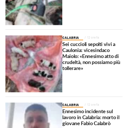
CALABRIA
12 ore fa
Sei cuccioli sepolti vivi a
Caulonia: vicesindaco
Maiolo: «Ennesimo atto di
crudeltà, non possiamo più
tollerare»
CALABRIA
12 ore fa
Ennesimo incidente sul
lavoro in Calabria: morto il
giovane Fabio Calabrò