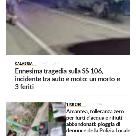
CALABRIA
24 minuti fa
Ennesima tragedia sulla SS 106,
incidente tra auto e moto: un morto e
3 feriti
TIRRENO
11 ore fa
Amantea, tolleranza zero
per furti d’acqua e rifiuti
abbandonati: pioggia di
denunce della Polizia Locale