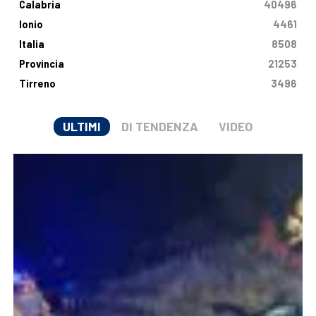
Calabria
40496
Ionio
4461
Italia
8508
Provincia
21253
Tirreno
3496
ULTIMI
DI TENDENZA
VIDEO