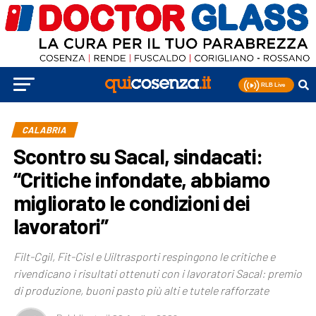
CALABRIA
Scontro su Sacal, sindacati:
“Critiche infondate, abbiamo
migliorato le condizioni dei
lavoratori”
Filt-Cgil, Fit-Cisl e Uiltrasporti respingono le critiche e
rivendicano i risultati ottenuti con i lavoratori Sacal: premio
di produzione, buoni pasto più alti e tutele rafforzate