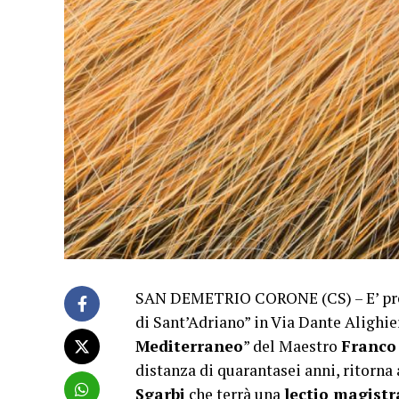
SAN DEMETRIO CORONE (CS) – E’ previs
di Sant’Adriano” in Via Dante Alighier
Mediterraneo
” del Maestro
Franco
distanza di quarantasei anni, ritorna
Sgarbi
che terrà una
lectio magistr