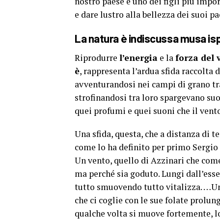
nostro paese è uno dei figli più impo
e dare lustro alla bellezza dei suoi p
La natura è indiscussa musa ispi
Riprodurre
l’energia
e la
forza del 
è
, rappresenta l’ardua sfida raccolta
avventurandosi nei campi di grano tr
strofinandosi tra loro spargevano suo
quei profumi e quei suoni che il vent
Una sfida, questa, che a distanza di t
come lo ha definito per primo Sergio 
Un vento, quello di Azzinari che com
ma perché sia goduto. Lungi dall’esse
tutto smuovendo tutto vitalizza. …U
che ci coglie con le sue folate prolun
qualche volta si muove fortemente, lo 