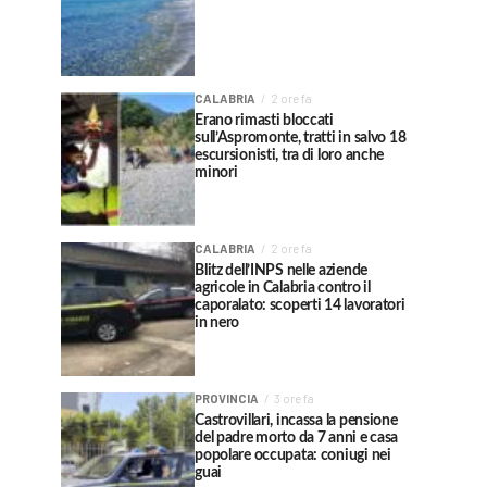
CALABRIA
2 ore fa
Erano rimasti bloccati
sull’Aspromonte, tratti in salvo 18
escursionisti, tra di loro anche
minori
CALABRIA
2 ore fa
Blitz dell’INPS nelle aziende
agricole in Calabria contro il
caporalato: scoperti 14 lavoratori
in nero
PROVINCIA
3 ore fa
Castrovillari, incassa la pensione
del padre morto da 7 anni e casa
popolare occupata: coniugi nei
guai