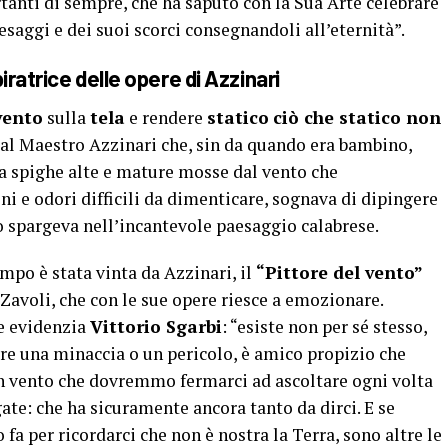
rtanti di sempre, che ha saputo con la Sua Arte celebrare
aesaggi e dei suoi scorci consegnandoli all’eternità”.
ratrice delle opere di Azzinari
vento
sulla
tela
e rendere
statico
ciò che statico non
 dal Maestro Azzinari che, sin da quando era bambino,
a spighe alte e mature mosse dal vento che
ni e odori difficili da dimenticare, sognava di dipingere
o spargeva nell’incantevole paesaggio calabrese.
empo è stata vinta da Azzinari, il
“Pittore del vento”
Zavoli, che con le sue opere riesce a emozionare.
e evidenzia
Vittorio Sgarbi
: “esiste non per sé stesso,
re una minaccia o un pericolo, è amico propizio che
n vento che dovremmo fermarci ad ascoltare ogni volta
gate: che ha sicuramente ancora tanto da dirci. E se
fa per ricordarci che non è nostra la Terra, sono altre le