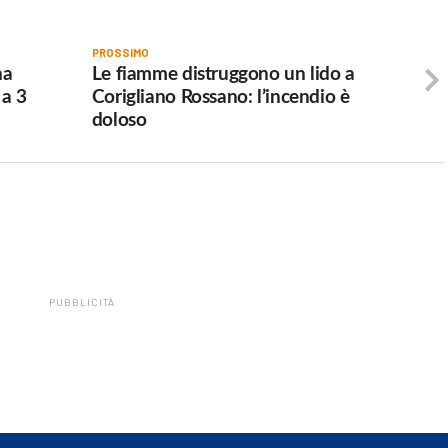
PROSSIMO
na
Le fiamme distruggono un lido a
 a 3
Corigliano Rossano: l’incendio è
doloso
PUBBLICITÀ