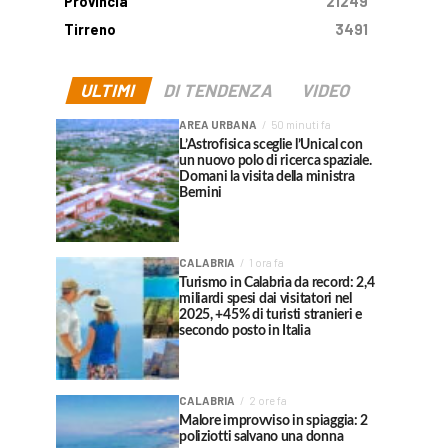
Provincia
21249
Tirreno
3491
ULTIMI
DI TENDENZA
VIDEO
AREA URBANA
50 minuti fa
L’Astrofisica sceglie l’Unical con
un nuovo polo di ricerca spaziale.
Domani la visita della ministra
Bernini
CALABRIA
1 ora fa
Turismo in Calabria da record: 2,4
miliardi spesi dai visitatori nel
2025, +45% di turisti stranieri e
secondo posto in Italia
CALABRIA
2 ore fa
Malore improvviso in spiaggia: 2
poliziotti salvano una donna