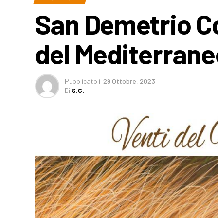
San Demetrio Co
del Mediterraneo
Pubblicato
il
29 Ottobre, 2023
Di
S.G.