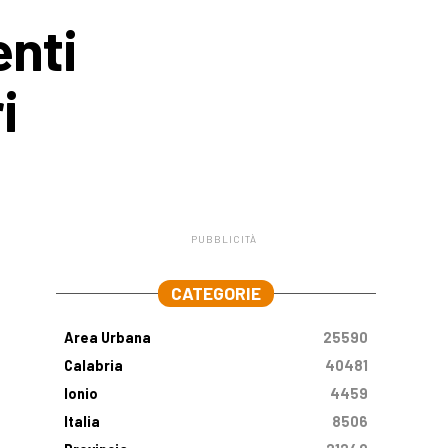
enti
i
PUBBLICITÀ
.
CATEGORIE
Area Urbana
25590
Calabria
40481
Ionio
4459
Italia
8506