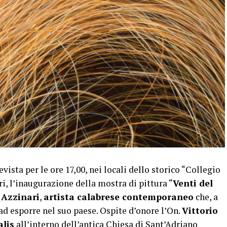
ta per le ore 17,00, nei locali dello storico “Collegio
i, l’inaugurazione della mostra di pittura “
Venti del
 Azzinari
,
artista calabrese contemporaneo
che, a
 ad esporre nel suo paese. Ospite d’onore l’On.
Vittorio
alis
all’interno dell’antica Chiesa di Sant’Adriano