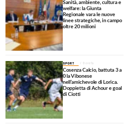
Sanità, ambiente, cultura e
welfare: la Giunta
Regionale vara le nuove
linee strategiche, in campo
oltre 20 milioni
SPORT
9 ore fa
Cosenza Calcio, battuta 3 a
0 la Vibonese
nell’amichevole di Lorica.
Doppietta di Achour e goal
di Ciotti