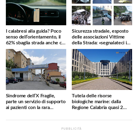
I calabresi alla guida? Poco
Sicurezza stradale, esposto
senso dell’orientamento, il
delle associazioni Vittime
62% sbaglia strada anche col
della Strada: «segnalateci i
navigatore
pericoli, interverremo
subito»
Sindrome dell’X Fragile,
Tutela delle risorse
parte un servizio di supporto
biologiche marine: dalla
ai pazienti con la rara
Regione Calabria quasi 2
malattia genetica
milioni di euro
PUBBLICITÀ
.