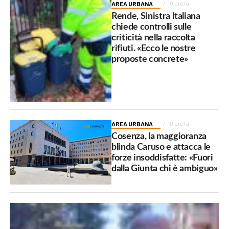
AREA URBANA
10 ore fa
Rende, Sinistra Italiana
chiede controlli sulle
criticità nella raccolta
rifiuti. «Ecco le nostre
proposte concrete»
AREA URBANA
10 ore fa
Cosenza, la maggioranza
blinda Caruso e attacca le
forze insoddisfatte: «Fuori
dalla Giunta chi è ambiguo»