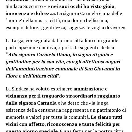
Sindaca Succurro – e
nei suoi occhi ho visto gioia,
innocenza e dolcezza
. La signora Carmela è una delle
‘nonne’ della nostra città, una donna bellissima,
esempio di forza, gentilezza, saggezza e voglia di vivere».
La targa, consegnata dal primo cittadino con grande
partecipazione emotiva, riporta la seguente dedica:
“
Alla signora Carmela Diano, in segno di gioia e
gratitudine per la sua vita, con gli affettuosi auguri
dell’amministrazione comunale di San Giovanni in
Fiore e dell’intera città
”.
La Sindaca ha voluto esprimere
ammirazione e
vicinanza per il traguardo straordinario raggiunto
dalla signora Carmela
e ha detto che «la lunga
esistenza della centenaria rappresenta un patrimonio di
memoria e valori per tutta la comunità.
Le siamo tutti
vicini con affetto, riconoscenza e tanta felicità per
questo giorno speciale
. È una festa per la nostra città,