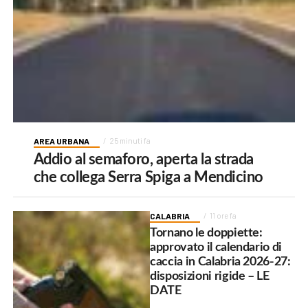
AREA URBANA
25 minuti fa
Addio al semaforo, aperta la strada
che collega Serra Spiga a Mendicino
CALABRIA
11 ore fa
Tornano le doppiette:
approvato il calendario di
caccia in Calabria 2026-27:
disposizioni rigide – LE
DATE