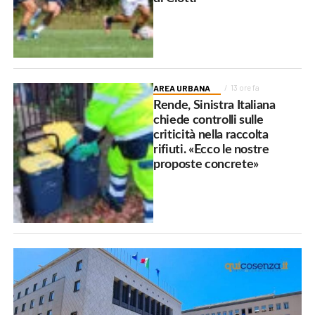
AREA URBANA
13 ore fa
Rende, Sinistra Italiana
chiede controlli sulle
criticità nella raccolta
rifiuti. «Ecco le nostre
proposte concrete»