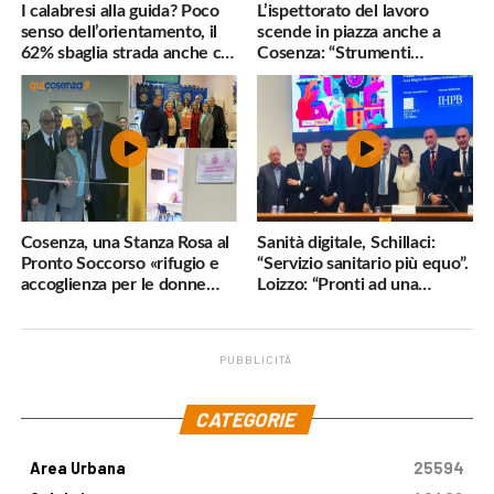
I calabresi alla guida? Poco
L’ispettorato del lavoro
senso dell’orientamento, il
scende in piazza anche a
62% sbaglia strada anche col
Cosenza: “Strumenti
navigatore
inadeguati al nostro lavoro”
Cosenza, una Stanza Rosa al
Sanità digitale, Schillaci:
Pronto Soccorso «rifugio e
“Servizio sanitario più equo”.
accoglienza per le donne
Loizzo: “Pronti ad una
vittime di violenza»
cornice normativa sulle
Terapie Digitali”
PUBBLICITÀ
.
CATEGORIE
Area Urbana
25594