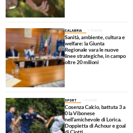
CALABRIA
11 ore fa
Sanità, ambiente, cultura e
welfare: la Giunta
Regionale vara le nuove
linee strategiche, in campo
oltre 20 milioni
SPORT
11 ore fa
Cosenza Calcio, battuta 3 a
0 la Vibonese
nell’amichevole di Lorica.
Doppietta di Achour e goal
di Ciotti