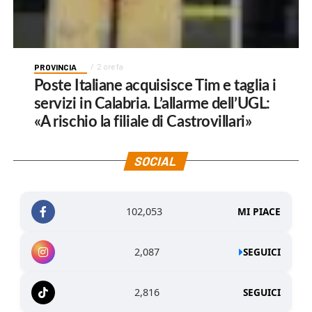
PROVINCIA
2 ore fa
Poste Italiane acquisisce Tim e taglia i
servizi in Calabria. L’allarme dell’UGL:
«A rischio la filiale di Castrovillari»
SOCIAL
102,053
MI PIACE
2,087
SEGUICI
2,816
SEGUICI