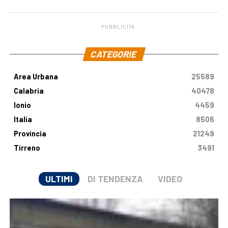
malattia genetica
milioni di euro
PUBBLICITÀ
.
CATEGORIE
Area Urbana
25589
Calabria
40478
Ionio
4459
Italia
8506
Provincia
21249
Tirreno
3491
ULTIMI
DI TENDENZA
VIDEO