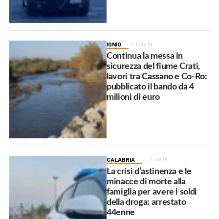
IONIO
1 ora fa
Continua la messa in
sicurezza del fiume Crati,
lavori tra Cassano e Co-Ro:
pubblicato il bando da 4
milioni di euro
CALABRIA
2 ore fa
La crisi d’astinenza e le
minacce di morte alla
famiglia per avere i soldi
della droga: arrestato
44enne