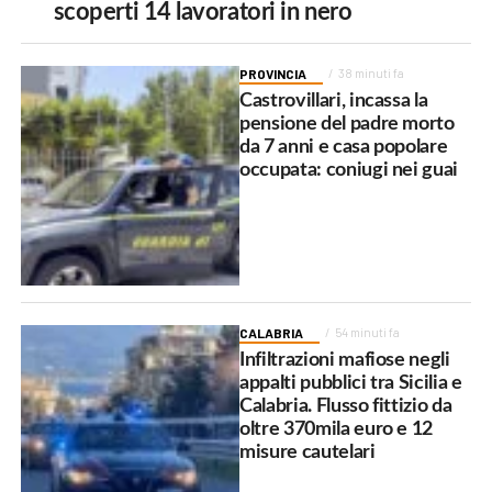
scoperti 14 lavoratori in nero
PROVINCIA
38 minuti fa
Castrovillari, incassa la
pensione del padre morto
da 7 anni e casa popolare
occupata: coniugi nei guai
CALABRIA
54 minuti fa
Infiltrazioni mafiose negli
appalti pubblici tra Sicilia e
Calabria. Flusso fittizio da
oltre 370mila euro e 12
misure cautelari