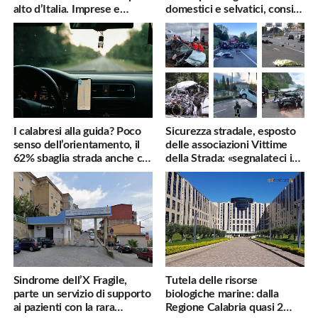
alto d’Italia. Imprese e
domestici e selvatici, consigli
famiglie penalizzate
utili
I calabresi alla guida? Poco
Sicurezza stradale, esposto
senso dell’orientamento, il
delle associazioni Vittime
62% sbaglia strada anche col
della Strada: «segnalateci i
navigatore
pericoli, interverremo
subito»
Sindrome dell’X Fragile,
Tutela delle risorse
parte un servizio di supporto
biologiche marine: dalla
ai pazienti con la rara
Regione Calabria quasi 2