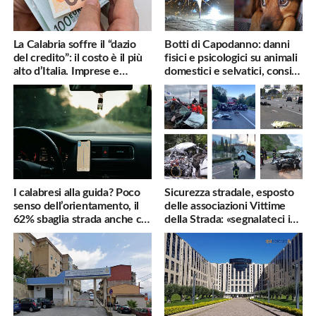
La Calabria soffre il “dazio
Botti di Capodanno: danni
del credito”: il costo è il più
fisici e psicologici su animali
alto d’Italia. Imprese e
domestici e selvatici, consigli
famiglie penalizzate
utili
I calabresi alla guida? Poco
Sicurezza stradale, esposto
senso dell’orientamento, il
delle associazioni Vittime
62% sbaglia strada anche col
della Strada: «segnalateci i
navigatore
pericoli, interverremo
subito»