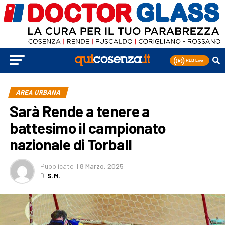
AREA URBANA
Sarà Rende a tenere a
battesimo il campionato
nazionale di Torball
Pubblicato
il
8 Marzo, 2025
Di
S.M.