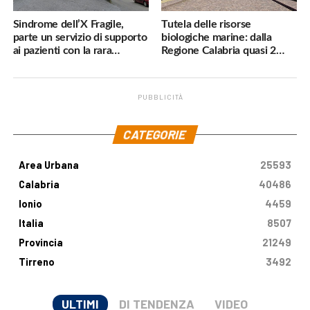
Sindrome dell’X Fragile,
Tutela delle risorse
parte un servizio di supporto
biologiche marine: dalla
ai pazienti con la rara
Regione Calabria quasi 2
malattia genetica
milioni di euro
PUBBLICITÀ
.
CATEGORIE
Area Urbana
25593
Calabria
40486
Ionio
4459
Italia
8507
Provincia
21249
Tirreno
3492
ULTIMI
DI TENDENZA
VIDEO