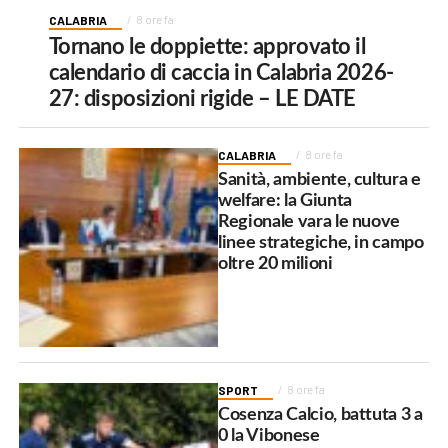
CALABRIA
8 ore fa
Tornano le doppiette: approvato il
calendario di caccia in Calabria 2026-
27: disposizioni rigide – LE DATE
CALABRIA
8 ore fa
Sanità, ambiente, cultura e
welfare: la Giunta
Regionale vara le nuove
linee strategiche, in campo
oltre 20 milioni
SPORT
8 ore fa
Cosenza Calcio, battuta 3 a
0 la Vibonese