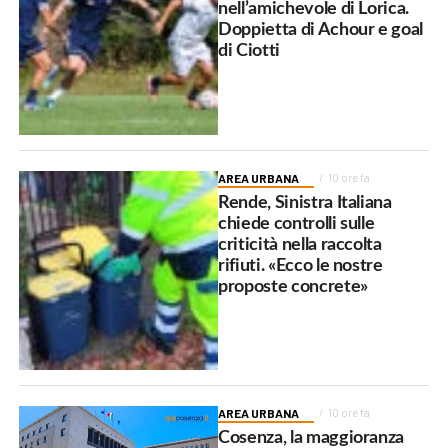
nell’amichevole di Lorica.
Doppietta di Achour e goal
di Ciotti
AREA URBANA
10 ore fa
Rende, Sinistra Italiana
chiede controlli sulle
criticità nella raccolta
rifiuti. «Ecco le nostre
proposte concrete»
AREA URBANA
10 ore fa
Cosenza, la maggioranza