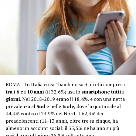
ROMA – In Italia circa 1bambino su 3, di età compresa
tra i 6 e i 10 anni
(il 32,6%) usa lo
smartphone tutti i
giorni.
Nel 2018-2019 erano il 18,4%, e con una netta
prevalenza al
Sud
e nelle
Isole
, dove la quota sale al
44,4% contro il 23,9% del Nord. Il 62,3% dei
preadolescenti (11-13 anni), oltre tre su cinque, ha
almeno un account social: il 35,5% ne ha uno su più
social e un ulteriore 26,8% soltanto uno.