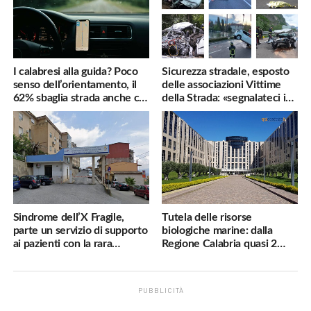
I calabresi alla guida? Poco
Sicurezza stradale, esposto
senso dell’orientamento, il
delle associazioni Vittime
62% sbaglia strada anche col
della Strada: «segnalateci i
navigatore
pericoli, interverremo
subito»
Sindrome dell’X Fragile,
Tutela delle risorse
parte un servizio di supporto
biologiche marine: dalla
ai pazienti con la rara
Regione Calabria quasi 2
malattia genetica
milioni di euro
PUBBLICITÀ
.