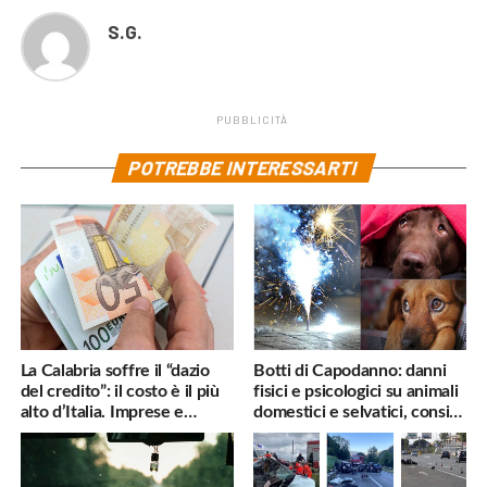
S.G.
PUBBLICITÀ
POTREBBE INTERESSARTI
La Calabria soffre il “dazio
Botti di Capodanno: danni
del credito”: il costo è il più
fisici e psicologici su animali
alto d’Italia. Imprese e
domestici e selvatici, consigli
famiglie penalizzate
utili