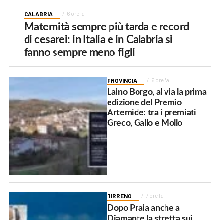
CALABRIA
6 ore fa
Maternità sempre più tarda e record
di cesarei: in Italia e in Calabria si
fanno sempre meno figli
PROVINCIA
6 ore fa
Laino Borgo, al via la prima
edizione del Premio
Artemide: tra i premiati
Greco, Gallo e Mollo
TIRRENO
7 ore fa
Dopo Praia anche a
Diamante la stretta sui