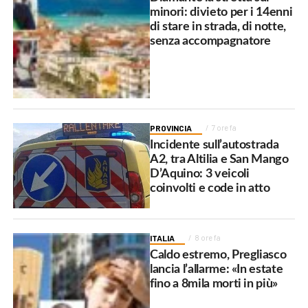
minori: divieto per i 14enni
di stare in strada, di notte,
senza accompagnatore
PROVINCIA
7 ore fa
Incidente sull’autostrada
A2, tra Altilia e San Mango
D’Aquino: 3 veicoli
coinvolti e code in atto
ITALIA
8 ore fa
Caldo estremo, Pregliasco
lancia l’allarme: «In estate
fino a 8mila morti in più»