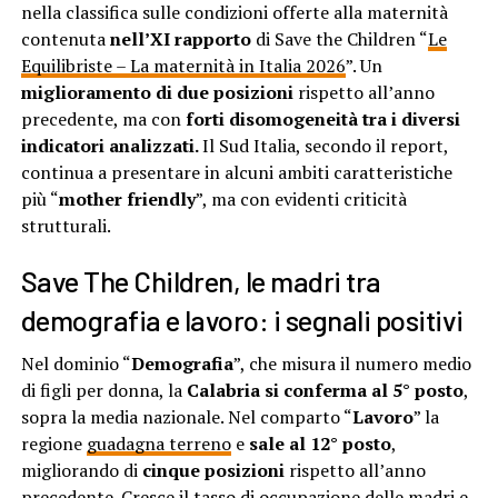
nella classifica sulle condizioni offerte alla maternità
contenuta
nell’XI rapporto
di Save the Children “
Le
Equilibriste – La maternità in Italia 2026
”. Un
miglioramento di due posizioni
rispetto all’anno
precedente, ma con
forti disomogeneità tra i diversi
indicatori analizzati.
Il Sud Italia, secondo il report,
continua a presentare in alcuni ambiti caratteristiche
più “
mother friendly
”, ma con evidenti criticità
strutturali.
Save The Children, le madri tra
demografia e lavoro: i segnali positivi
Nel dominio “
Demografia
”, che misura il numero medio
di figli per donna, la
Calabria si conferma al 5° posto
,
sopra la media nazionale. Nel comparto “
Lavoro
” la
regione
guadagna terreno
e
sale al 12° posto
,
migliorando di
cinque posizioni
rispetto all’anno
precedente. Cresce il tasso di occupazione delle madri e