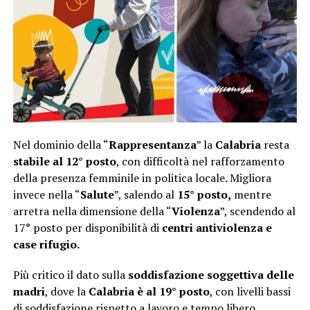
Nel dominio della “
Rappresentanza
” la
Calabria
resta
stabile al 12° posto
, con difficoltà nel rafforzamento
della presenza femminile in politica locale. Migliora
invece nella “
Salute
”, salendo al
15° posto,
mentre
arretra nella dimensione della “
Violenza
”, scendendo al
17° posto per disponibilità di
centri antiviolenza e
case rifugio.
Più critico il dato sulla
soddisfazione soggettiva delle
madri
, dove la
Calabria è al 19° posto
, con livelli bassi
di soddisfazione rispetto a lavoro e tempo libero.