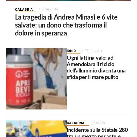
CALABRIA
9 minuti fa
La tragedia di Andrea Minasi e 6 vite
salvate: un dono che trasforma il
dolore in speranza
IONIO
47 minuti fa
Ogni lattina vale: ad
Amendolara il riciclo
dell’alluminio diventa una
sfida per il mare pulito
CALABRIA
2 ore fa
Incidente sulla Statale 280
tra un mezzo pesante e