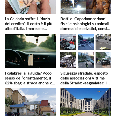
La Calabria soffre il “dazio
Botti di Capodanno: danni
del credito”: il costo è il più
fisici e psicologici su animali
alto d’Italia. Imprese e
domestici e selvatici, consigli
famiglie penalizzate
utili
I calabresi alla guida? Poco
Sicurezza stradale, esposto
senso dell’orientamento, il
delle associazioni Vittime
62% sbaglia strada anche col
della Strada: «segnalateci i
navigatore
pericoli, interverremo
subito»