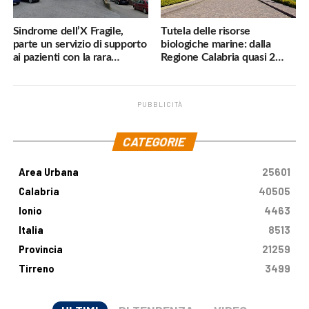
Sindrome dell’X Fragile,
Tutela delle risorse
parte un servizio di supporto
biologiche marine: dalla
ai pazienti con la rara
Regione Calabria quasi 2
malattia genetica
milioni di euro
PUBBLICITÀ
.
CATEGORIE
Area Urbana
25601
Calabria
40505
Ionio
4463
Italia
8513
Provincia
21259
Tirreno
3499