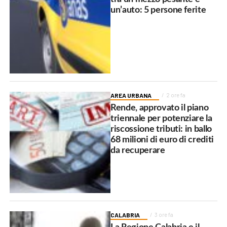
un’auto: 5 persone ferite
AREA URBANA
2 ore fa
Rende, approvato il piano
triennale per potenziare la
riscossione tributi: in ballo
68 milioni di euro di crediti
da recuperare
CALABRIA
3 ore fa