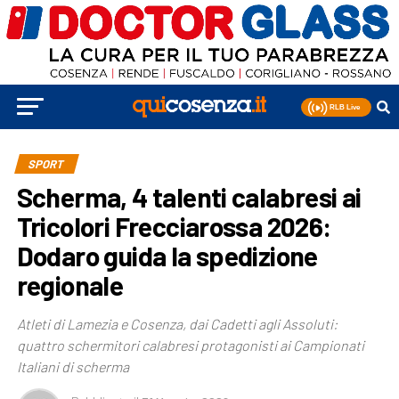
SPORT
Scherma, 4 talenti calabresi ai
Tricolori Frecciarossa 2026:
Dodaro guida la spedizione
regionale
Atleti di Lamezia e Cosenza, dai Cadetti agli Assoluti:
quattro schermitori calabresi protagonisti ai Campionati
Italiani di scherma