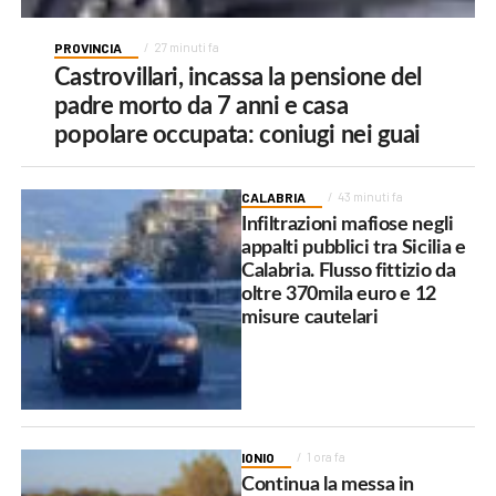
PROVINCIA
27 minuti fa
Castrovillari, incassa la pensione del
padre morto da 7 anni e casa
popolare occupata: coniugi nei guai
CALABRIA
43 minuti fa
Infiltrazioni mafiose negli
appalti pubblici tra Sicilia e
Calabria. Flusso fittizio da
oltre 370mila euro e 12
misure cautelari
IONIO
1 ora fa
Continua la messa in