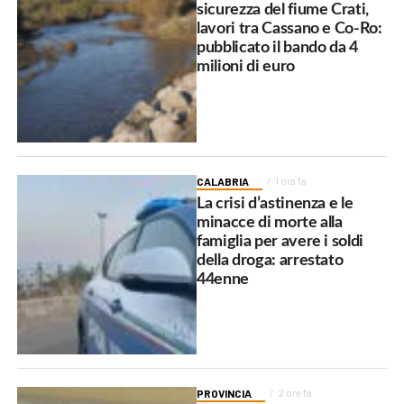
sicurezza del fiume Crati,
lavori tra Cassano e Co-Ro:
pubblicato il bando da 4
milioni di euro
CALABRIA
1 ora fa
La crisi d’astinenza e le
minacce di morte alla
famiglia per avere i soldi
della droga: arrestato
44enne
PROVINCIA
2 ore fa