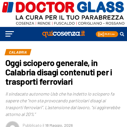
CALABRIA
Oggi sciopero generale, in
Calabria disagi contenuti per i
trasporti ferroviari
Il sindacato autonomo Usb che ha indetto lo sciopero fa
sapere che “non sta provocando particolari disagi ai
trasporti ferroviari”. L’astensione dal lavoro, “si aggirerebbe
attorno al 20%”
Pubblicato
il
18 Maggio, 2026