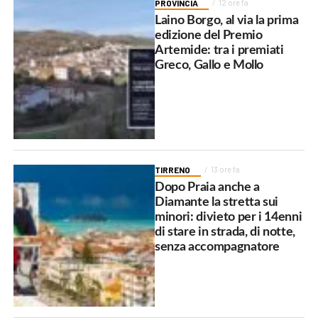
PROVINCIA
12 ore fa
Laino Borgo, al via la prima
edizione del Premio
Artemide: tra i premiati
Greco, Gallo e Mollo
TIRRENO
13 ore fa
Dopo Praia anche a
Diamante la stretta sui
minori: divieto per i 14enni
di stare in strada, di notte,
senza accompagnatore