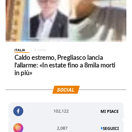
ITALIA
14 ore fa
Caldo estremo, Pregliasco lancia
l’allarme: «In estate fino a 8mila morti
in più»
SOCIAL
102,122
MI PIACE
2,087
SEGUICI