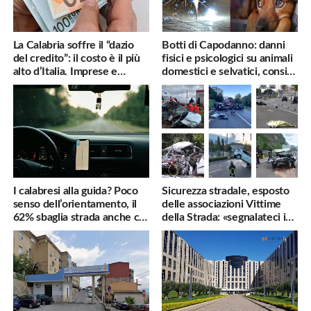
La Calabria soffre il “dazio
Botti di Capodanno: danni
del credito”: il costo è il più
fisici e psicologici su animali
alto d’Italia. Imprese e
domestici e selvatici, consigli
famiglie penalizzate
utili
I calabresi alla guida? Poco
Sicurezza stradale, esposto
senso dell’orientamento, il
delle associazioni Vittime
62% sbaglia strada anche col
della Strada: «segnalateci i
navigatore
pericoli, interverremo
subito»