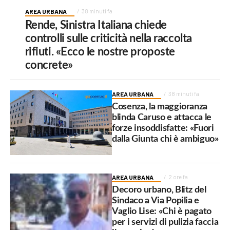
AREA URBANA
38 minuti fa
Rende, Sinistra Italiana chiede
controlli sulle criticità nella raccolta
rifiuti. «Ecco le nostre proposte
concrete»
AREA URBANA
38 minuti fa
Cosenza, la maggioranza
blinda Caruso e attacca le
forze insoddisfatte: «Fuori
dalla Giunta chi è ambiguo»
AREA URBANA
2 ore fa
Decoro urbano, Blitz del
Sindaco a Via Popilia e
Vaglio Lise: «Chi è pagato
per i servizi di pulizia faccia