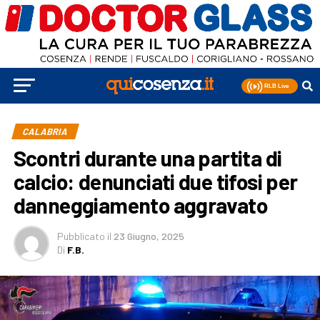
CALABRIA
Scontri durante una partita di
calcio: denunciati due tifosi per
danneggiamento aggravato
Pubblicato
il
23 Giugno, 2025
Di
F.B.