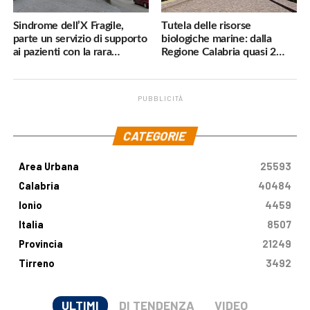
Sindrome dell’X Fragile,
Tutela delle risorse
parte un servizio di supporto
biologiche marine: dalla
ai pazienti con la rara
Regione Calabria quasi 2
malattia genetica
milioni di euro
PUBBLICITÀ
.
CATEGORIE
Area Urbana
25593
Calabria
40484
Ionio
4459
Italia
8507
Provincia
21249
Tirreno
3492
ULTIMI
DI TENDENZA
VIDEO