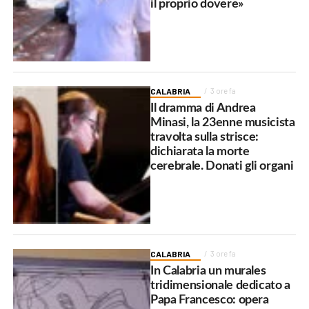
il proprio dovere»
CALABRIA
3 ore fa
Il dramma di Andrea
Minasi, la 23enne musicista
travolta sulla strisce:
dichiarata la morte
cerebrale. Donati gli organi
CALABRIA
3 ore fa
In Calabria un murales
tridimensionale dedicato a
Papa Francesco: opera