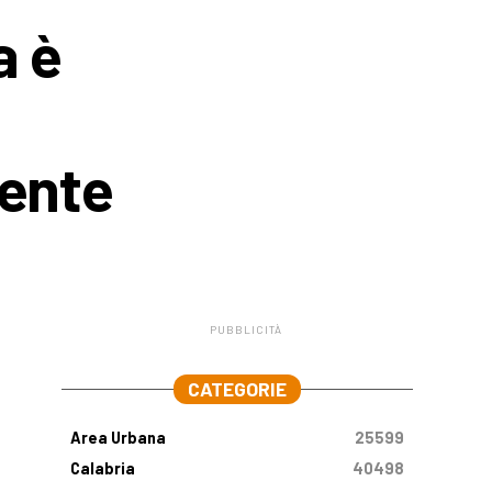
a è
iente
PUBBLICITÀ
.
CATEGORIE
Area Urbana
25599
Calabria
40498