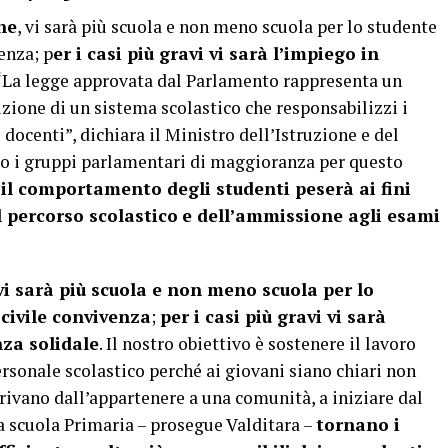
ne
, vi sarà più scuola e non meno scuola per lo studente
enza; p
er i casi più gravi vi sarà l’impiego in
 “La legge approvata dal Parlamento rappresenta un
ione di un sistema scolastico che responsabilizzi i
 docenti”, dichiara il Ministro dell’Istruzione e del
io i gruppi parlamentari di maggioranza per questo
, il comportamento degli studenti peserà ai fini
 percorso scolastico
e dell’ammissione agli esami
vi sarà più scuola e non meno scuola per lo
 civile convivenza
;
per i casi più gravi vi sarà
nza solidale
. Il nostro obiettivo è sostenere il lavoro
ersonale scolastico perché ai giovani siano chiari non
erivano dall’appartenere a una comunità, a iniziare dal
la scuola Primaria – prosegue Valditara –
tornano i