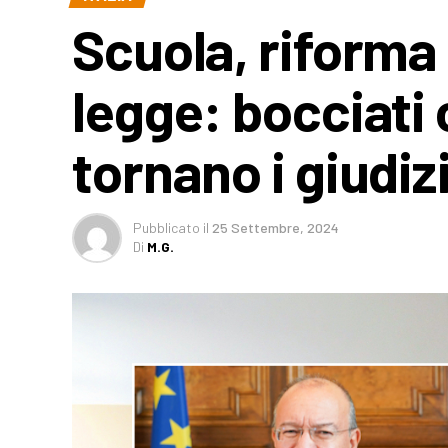
Scuola, riforma 
legge: bocciati 
tornano i giudiz
Pubblicato
il
25 Settembre, 2024
Di
M.G.