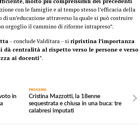
fficiente
,
molto più comprensibili dei precedenti
one con le famiglie e al tempo stesso l’efficacia della
o di un’educazione attraverso la quale si può costruire
n orgoglio il cammino di riforme intrapreso”.
tta
– conclude Valditara – si
ripristina l’importanza
si dà centralità al rispetto verso le persone e verso
ezza ai docenti
”.
PROSSIMO
voto in
Cristina Mazzotti, la 18enne
la
sequestrata e chiusa in una buca: tre
calabresi imputati