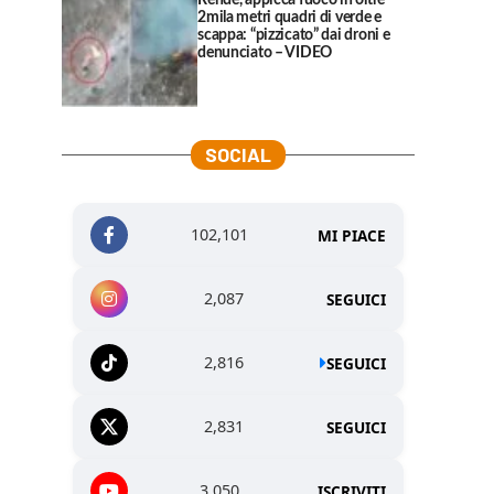
Rende, appicca fuoco in oltre
2mila metri quadri di verde e
scappa: “pizzicato” dai droni e
denunciato – VIDEO
SOCIAL
102,101
MI PIACE
2,087
SEGUICI
2,816
SEGUICI
2,831
SEGUICI
3,050
ISCRIVITI