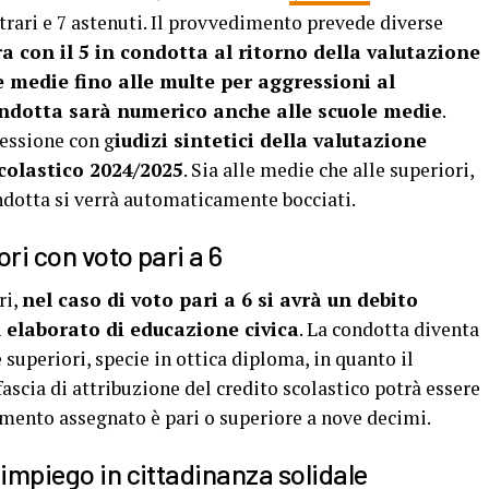
ntrari e 7 astenuti. Il provvedimento prevede diverse
ra con il 5 in condotta al ritorno della valutazione
medie fino alle multe per aggressioni al
condotta sarà numerico anche alle scuole medie
.
ressione con g
iudizi sintetici della valutazione
colastico 2024/2025
. Sia alle medie che alle superiori,
ndotta si verrà automaticamente bocciati.
ri con voto pari a 6
ri,
nel caso di voto pari a 6 si avrà un debito
 elaborato di educazione civica
. La condotta diventa
 superiori, specie in ottica diploma, in quanto il
ascia di attribuzione del credito scolastico potrà essere
amento assegnato è pari o superiore a nove decimi.
 impiego in cittadinanza solidale