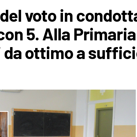
del voto in condott
con 5. Alla Primaria
i da ottimo a suffic