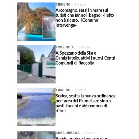
TIRRENO
1 ora fa
Arcomagno, sassi in mare sui
turisti che fanno il bagno: «Il sito
non è sicuro, il Comune
intervenga»
PROVINCIA
2 ore fa
A Spezzano della Sila e
Camigliatello, attivi i nuovi Centri
Comunali di Raccolta
TIRRENO
2 ore fa
Scalea, scatta la nuova ordinanza
per l’area del Fiume Lao: stop a
pasti, fuochi e abbandono di
rifiuti
AREA URBANA
3 ore fa