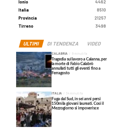
Ionio
4462
Italia
8510
Provincia
21257
Tirreno
3498
ULTIMI
DI TENDENZA
VIDEO
CALABRIA
9 minuti fa
Tragedia sul lavoro a Calanna, per
la morte di Fabio Calabrò
annullati tutti gli eventi fino a
Ferragosto
ITALIA
34 minuti fa
Fuga dal Sud, in sei anni persi
150mila giovani laureati. Così il
Mezzogiorno si impoverisce