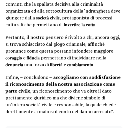
convinti che la spallata decisiva alla criminalità
organizzata ed alla sottocultura della ‘ndrangheta deve
giungere dalla 𝐬𝐨𝐜𝐢𝐞𝐭𝐚̀ 𝐜𝐢𝐯𝐢𝐥𝐞, protagonista di processi
culturali che permettano di 𝐢𝐧𝐯𝐞𝐫𝐭𝐢𝐫𝐞 𝐥𝐚 𝐫𝐨𝐭𝐭𝐚.
Pertanto, il nostro pensiero é rivolto a chi, ancora oggi,
si trova schiacciato dal giogo criminale, affinché
pronunce come questa possano infondere maggiore
𝐜𝐨𝐫𝐚𝐠𝐠𝐢𝐨 e 𝐟𝐢𝐝𝐮𝐜𝐢𝐚 permettano di individuare nella
𝐝𝐞𝐧𝐮𝐧𝐜𝐢𝐚 una forza di 𝐥𝐢𝐛𝐞𝐫𝐭𝐚̀ e 𝐜𝐚𝐦𝐛𝐢𝐚𝐦𝐞𝐧𝐭𝐨.
Infine, – concludono –
accogliamo con soddisfazione
il riconoscimento della nostra associazione come
parte civile
, un riconoscimento che va oltre il dato
prettamente giuridico ma che diviene simbolo di
un’intera società civile e responsabile, la quale chiede
direttamente ai mafiosi il conto del danno arrecato”.