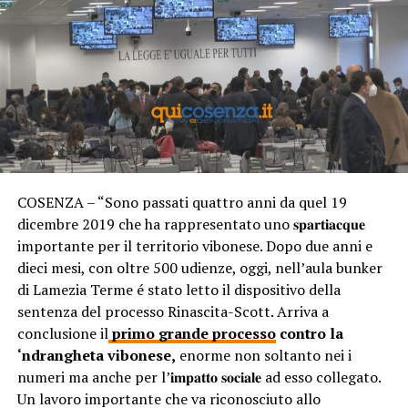
COSENZA – “Sono passati quattro anni da quel 19
dicembre 2019 che ha rappresentato uno 𝐬𝐩𝐚𝐫𝐭𝐢𝐚𝐜𝐪𝐮𝐞
importante per il territorio vibonese. Dopo due anni e
dieci mesi, con oltre 500 udienze, oggi, nell’aula bunker
di Lamezia Terme é stato letto il dispositivo della
sentenza del processo Rinascita-Scott. Arriva a
conclusione il
primo grande processo
contro la
‘ndrangheta vibonese,
enorme non soltanto nei i
numeri ma anche per l’𝐢𝐦𝐩𝐚𝐭𝐭𝐨 𝐬𝐨𝐜𝐢𝐚𝐥𝐞 ad esso collegato.
Un lavoro importante che va riconosciuto allo