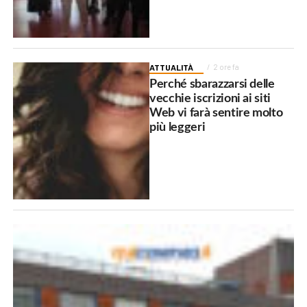
ATTUALITÀ
2 ore fa
Perché sbarazzarsi delle
vecchie iscrizioni ai siti
Web vi farà sentire molto
più leggeri