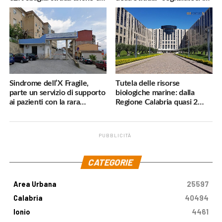
navigatore
pericoli, interverremo
subito»
Sindrome dell’X Fragile,
Tutela delle risorse
parte un servizio di supporto
biologiche marine: dalla
ai pazienti con la rara
Regione Calabria quasi 2
malattia genetica
milioni di euro
PUBBLICITÀ
.
CATEGORIE
Area Urbana
25597
Calabria
40494
Ionio
4461