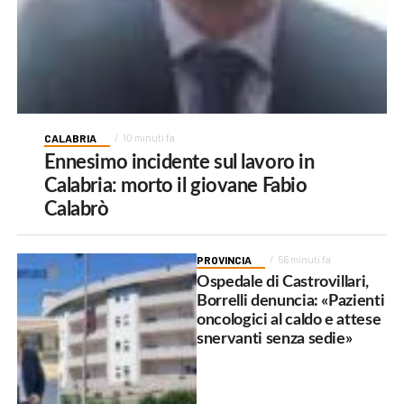
CALABRIA
10 minuti fa
Ennesimo incidente sul lavoro in
Calabria: morto il giovane Fabio
Calabrò
PROVINCIA
56 minuti fa
Ospedale di Castrovillari,
Borrelli denuncia: «Pazienti
oncologici al caldo e attese
snervanti senza sedie»