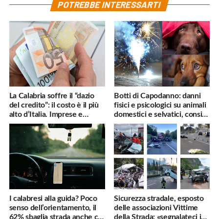
POTREBBE INTERESSARTI
La Calabria soffre il “dazio
Botti di Capodanno: danni
del credito”: il costo è il più
fisici e psicologici su animali
alto d’Italia. Imprese e
domestici e selvatici, consigli
famiglie penalizzate
utili
I calabresi alla guida? Poco
Sicurezza stradale, esposto
senso dell’orientamento, il
delle associazioni Vittime
62% sbaglia strada anche col
della Strada: «segnalateci i