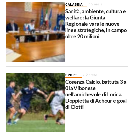
CALABRIA
2 ore fa
Sanità, ambiente, cultura e
welfare: la Giunta
Regionale vara le nuove
linee strategiche, in campo
oltre 20 milioni
SPORT
2 ore fa
Cosenza Calcio, battuta 3 a
0 la Vibonese
nell’amichevole di Lorica.
Doppietta di Achour e goal
di Ciotti