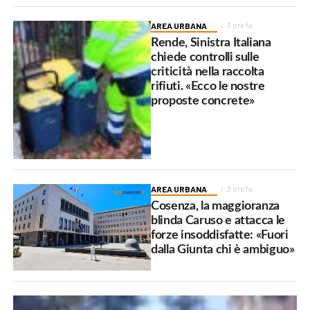
AREA URBANA
3 ore fa
Rende, Sinistra Italiana
chiede controlli sulle
criticità nella raccolta
rifiuti. «Ecco le nostre
proposte concrete»
AREA URBANA
3 ore fa
Cosenza, la maggioranza
blinda Caruso e attacca le
forze insoddisfatte: «Fuori
dalla Giunta chi è ambiguo»