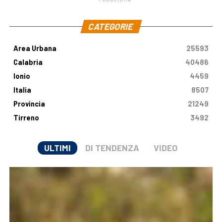
.
CATEGORIE
Area Urbana
25593
Calabria
40486
Ionio
4459
Italia
8507
Provincia
21249
Tirreno
3492
ULTIMI
DI TENDENZA
VIDEO