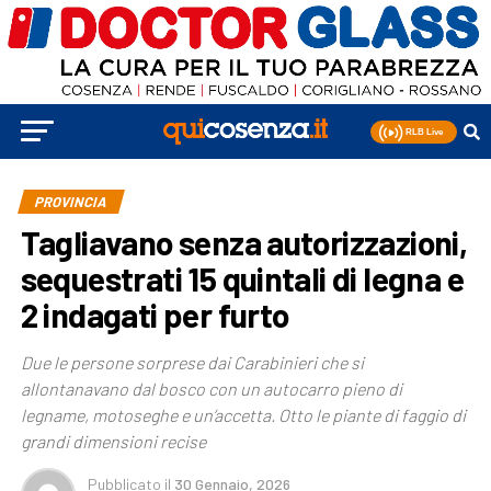
PROVINCIA
Tagliavano senza autorizzazioni,
sequestrati 15 quintali di legna e
2 indagati per furto
Due le persone sorprese dai Carabinieri che si
allontanavano dal bosco con un autocarro pieno di
legname, motoseghe e un’accetta. Otto le piante di faggio di
grandi dimensioni recise
Pubblicato
il
30 Gennaio, 2026