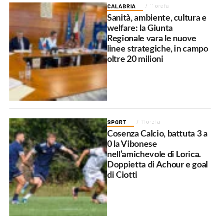
CALABRIA
11 ore fa
Sanità, ambiente, cultura e
welfare: la Giunta
Regionale vara le nuove
linee strategiche, in campo
oltre 20 milioni
SPORT
11 ore fa
Cosenza Calcio, battuta 3 a
0 la Vibonese
nell’amichevole di Lorica.
Doppietta di Achour e goal
di Ciotti