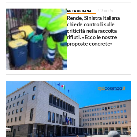
AREA URBANA
13 ore fa
Rende, Sinistra Italiana
chiede controlli sulle
criticità nella raccolta
rifiuti. «Ecco le nostre
proposte concrete»