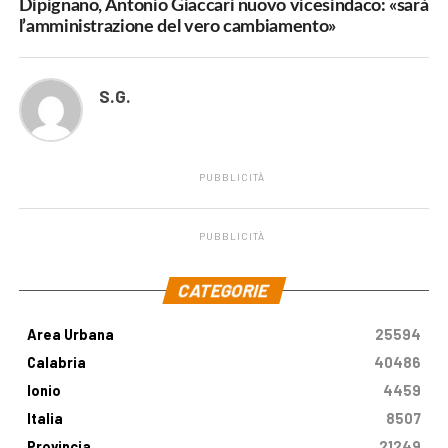
Dipignano, Antonio Giaccari nuovo vicesindaco: «sarà
l’amministrazione del vero cambiamento»
S.G.
PUBBLICITÀ
PUBBLICITÀ
.
CATEGORIE
Area Urbana
25594
Calabria
40486
Ionio
4459
Italia
8507
Provincia
21249