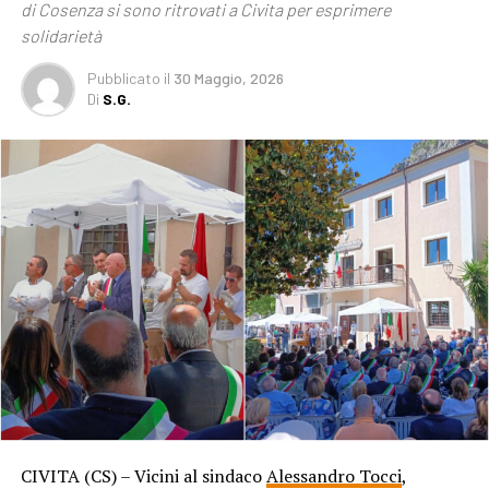
di Cosenza si sono ritrovati a Civita per esprimere
solidarietà
Pubblicato
il
30 Maggio, 2026
Di
S.G.
CIVITA (CS) – Vicini al sindaco
Alessandro Tocci
,