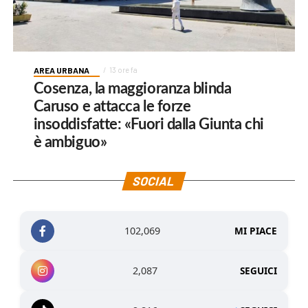
AREA URBANA
13 ore fa
Cosenza, la maggioranza blinda
Caruso e attacca le forze
insoddisfatte: «Fuori dalla Giunta chi
è ambiguo»
SOCIAL
102,069
MI PIACE
2,087
SEGUICI