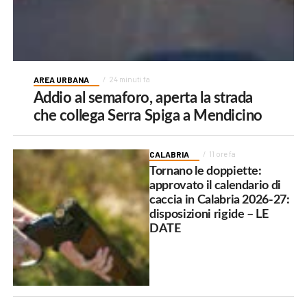
AREA URBANA
24 minuti fa
Addio al semaforo, aperta la strada
che collega Serra Spiga a Mendicino
CALABRIA
11 ore fa
Tornano le doppiette:
approvato il calendario di
caccia in Calabria 2026-27:
disposizioni rigide – LE
DATE