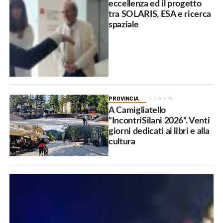
eccellenza ed il progetto
tra SOLARIS, ESA e ricerca
spaziale
PROVINCIA
2 ore fa
A Camigliatello
“IncontriSilani 2026”. Venti
giorni dedicati ai libri e alla
cultura