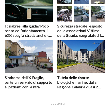
I calabresi alla guida? Poco
Sicurezza stradale, esposto
senso dell’orientamento, il
delle associazioni Vittime
62% sbaglia strada anche col
della Strada: «segnalateci i
navigatore
pericoli, interverremo
subito»
Sindrome dell’X Fragile,
Tutela delle risorse
parte un servizio di supporto
biologiche marine: dalla
ai pazienti con la rara
Regione Calabria quasi 2
malattia genetica
milioni di euro
PUBBLICITÀ
.