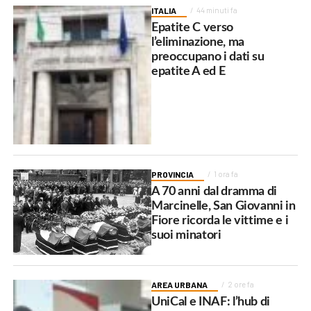
ITALIA
44 minuti fa
Epatite C verso
l’eliminazione, ma
preoccupano i dati su
epatite A ed E
PROVINCIA
1 ora fa
A 70 anni dal dramma di
Marcinelle, San Giovanni in
Fiore ricorda le vittime e i
suoi minatori
AREA URBANA
2 ore fa
UniCal e INAF: l’hub di