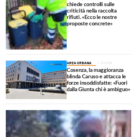
chiede controlli sulle
criticità nella raccolta
rifiuti. «Ecco le nostre
proposte concrete»
AREA URBANA
2 ore fa
Cosenza, la maggioranza
blinda Caruso e attacca le
forze insoddisfatte: «Fuori
dalla Giunta chi è ambiguo»