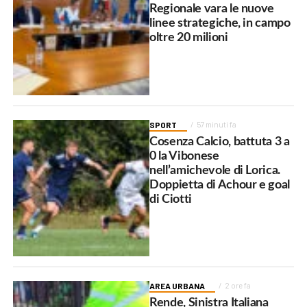
Regionale vara le nuove
linee strategiche, in campo
oltre 20 milioni
SPORT
57 minuti fa
Cosenza Calcio, battuta 3 a
0 la Vibonese
nell’amichevole di Lorica.
Doppietta di Achour e goal
di Ciotti
AREA URBANA
2 ore fa
Rende, Sinistra Italiana