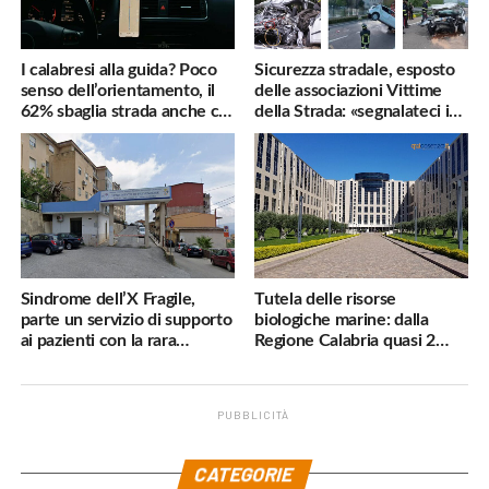
I calabresi alla guida? Poco
Sicurezza stradale, esposto
senso dell’orientamento, il
delle associazioni Vittime
62% sbaglia strada anche col
della Strada: «segnalateci i
navigatore
pericoli, interverremo
subito»
Sindrome dell’X Fragile,
Tutela delle risorse
parte un servizio di supporto
biologiche marine: dalla
ai pazienti con la rara
Regione Calabria quasi 2
malattia genetica
milioni di euro
PUBBLICITÀ
.
CATEGORIE