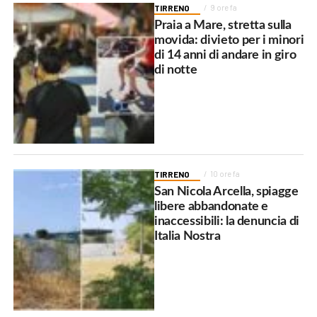
TIRRENO
9 ore fa
Praia a Mare, stretta sulla
movida: divieto per i minori
di 14 anni di andare in giro
di notte
TIRRENO
10 ore fa
San Nicola Arcella, spiagge
libere abbandonate e
inaccessibili: la denuncia di
Italia Nostra