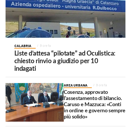
CALABRIA
9 ore fa
Liste d’attesa “pilotate” ad Oculistica:
chiesto rinvio a giudizio per 10
indagati
AREA URBANA
9 ore fa
Cosenza, approvato
l’assestamento di bilancio.
Caruso e Mazzuca: «Conti
in ordine e governo sempre
più solido»