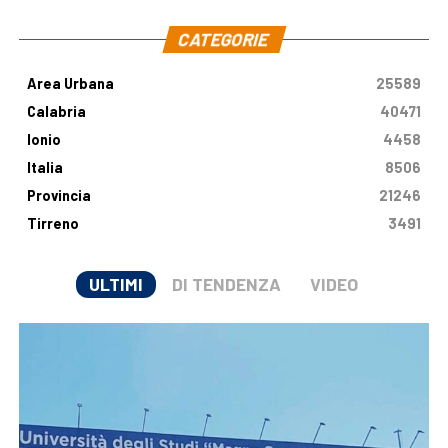
CATEGORIE
Area Urbana
25589
Calabria
40471
Ionio
4458
Italia
8506
Provincia
21246
Tirreno
3491
ULTIMI
DI TENDENZA
VIDEO