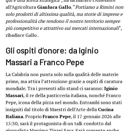
qui è una scelta strategica
“, ha dichiarato l’Assessore
all’Agricoltura
Gianluca Gallo
. “
Portiamo a Rimini non
solo prodotti di altissima qualità, ma storie di imprese e
professionalità che rendono il nostro territorio sempre
più competitivo e attrattivo sui mercati internazionali
“,
ribadisce Gallo .
Gli ospiti d’onore: da Iginio
Massari a Franco Pepe
La Calabria non punta solo sulla qualità delle materie
prime, ma attira l’attenzione grazie a ospiti di caratura
mondiale. Tra i presenti allo stand ci saranno:
Iginio
Massari
, il re della pasticceria italiana, nonché Franco
Pepe, icona della pizza nel mondo. Entrambi sono stati
insigniti dal titolo di Maestri dell’Arte della
Cucina
Italiana
. Proprio
Franco Pepe
, il 17 gennaio 2026 alle
15:30, sarà il protagonista di un talk condotto dal
giornalista Massimo Tigani Sava. Sarà presente anche