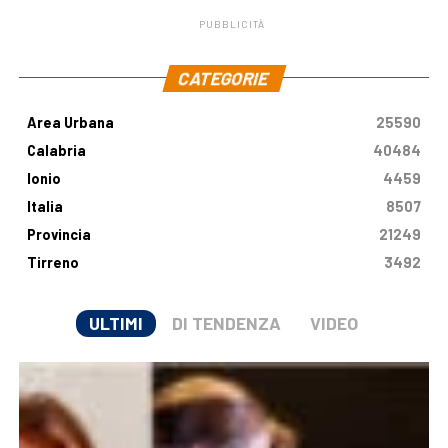
PUBBLICITÀ
.
CATEGORIE
Area Urbana
25590
Calabria
40484
Ionio
4459
Italia
8507
Provincia
21249
Tirreno
3492
ULTIMI
DI TENDENZA
VIDEO