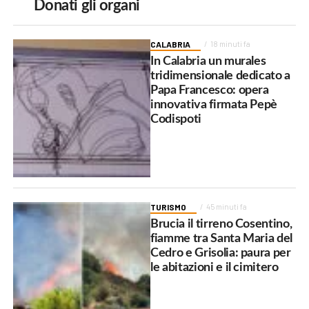
Donati gli organi
CALABRIA
18 minuti fa
In Calabria un murales
tridimensionale dedicato a
Papa Francesco: opera
innovativa firmata Pepè
Codispoti
TURISMO
45 minuti fa
Brucia il tirreno Cosentino,
fiamme tra Santa Maria del
Cedro e Grisolia: paura per
le abitazioni e il cimitero