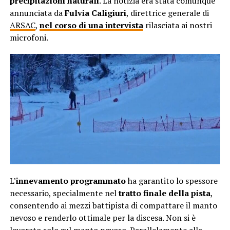
precipitazioni naturali
. La notizia era stata comunque
annunciata da
Fulvia Caligiuri
, direttrice generale di
ARSAC
,
nel corso di una intervista
rilasciata ai nostri
microfoni.
L’
innevamento programmato
ha garantito lo spessore
necessario, specialmente nel
tratto finale della pista
,
consentendo ai mezzi battipista di compattare il manto
nevoso e renderlo ottimale per la discesa. Non si è
lavorato solo sul manto nevoso. Parallelamente alla