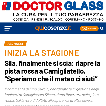
PROVINCIA
INIZIA LA STAGIONE
Sila, finalmente si scia: riapre la
pista rossa a Camigliatello.
“Speriamo che il meteo ci aiuti”
Il commento di Pino Curcio, coordinatore di gestione degli
impianti di Camigliatello Silano, dopo l’apertura della pista
rossa. Dal lavoro di ARSAC alla speranza di altra neve in
arrivo probabilmente nei prossimi giorni