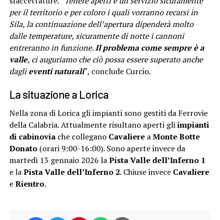
sfaccettature. “
Tenere aperti è un servizio sicuramente
per il territorio e per coloro i quali vorranno recarsi in
Sila, la continuazione dell’apertura dipenderà molto
dalle temperature, sicuramente di notte i cannoni
entreranno in funzione.
Il problema come sempre è a
valle
, ci auguriamo che ciò possa essere superato anche
dagli
eventi naturali
“, conclude Curcio.
La situazione a Lorica
Nella zona di Lorica gli impianti sono gestiti da Ferrovie
della Calabria. Attualmente risultano aperti gli
impianti
di cabinovia
che collegano
Cavaliere
a
Monte Botte
Donato
(orari 9:00-16:00). Sono aperte invece da
martedì 13 gennaio 2026 la
Pista Valle dell’Inferno 1
e la
Pista Valle dell’Inferno 2
. Chiuse invece
Cavaliere
e
Rientro
.