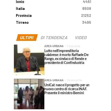
Ionio
4461
Italia
8508
Provincia
21252
Tirreno
3495
ULTIMI
DI TENDENZA
VIDEO
AREA URBANA
7 minuti fa
Lutto nell’imprenditoria
calabrese: è morto Raffaele De
Rango, ex sindaco di Rende e
presidente di Confindustria
AREA URBANA
34 minuti fa
UniCal: nasce il progetto per un
nuovo centro di ricerca INAF.
Presente il ministro Bernini