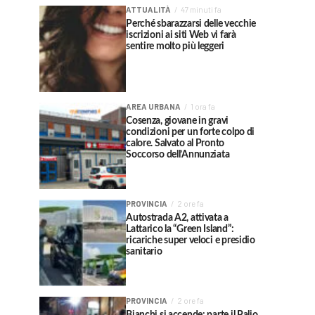
ATTUALITÀ
47 minuti fa
Perché sbarazzarsi delle vecchie
iscrizioni ai siti Web vi farà
sentire molto più leggeri
AREA URBANA
1 ora fa
Cosenza, giovane in gravi
condizioni per un forte colpo di
calore. Salvato al Pronto
Soccorso dell’Annunziata
PROVINCIA
2 ore fa
Autostrada A2, attivata a
Lattarico la “Green Island”:
ricariche super veloci e presidio
sanitario
PROVINCIA
2 ore fa