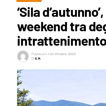
‘Sila d’autunno’
weekend tra deg
intratteniment
Pubblicato
il
24 Ottobre, 2023
Di
S.M.