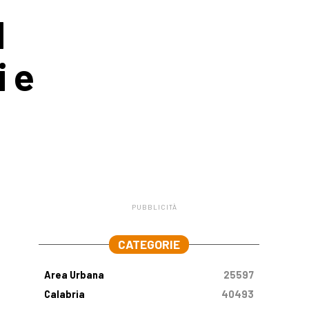
l
i e
PUBBLICITÀ
.
CATEGORIE
Area Urbana
25597
Calabria
40493