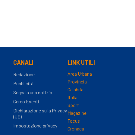
CANALI
LINK UTILI
Area Urbana
Redazione
Provincia
Pubblicità
Calabria
Segnala una notizia
Italia
Cerco Eventi
Sport
Dichiarazione sulla Privacy
Magazine
(UE)
Focus
Impostazione privacy
Cronaca