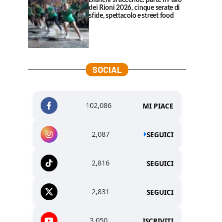
Bianchi si accende: parte il Palio
dei Rioni 2026, cinque serate di
sfide, spettacolo e street food
SOCIAL
102,086
MI PIACE
2,087
SEGUICI
2,816
SEGUICI
2,831
SEGUICI
3,050
ISCRIVITI