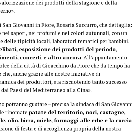
valorizzazione dei prodotti della stagione e della
verno».
i San Giovanni in Fiore, Rosaria Succurro, che dettaglia:
nei sapori, nei profumi e nei colori autunnali, con un
elle tipicità locali, laboratori tematici per bambini,
elibati, esposizione dei prodotti del periodo
,
nimenti, concerti e altro ancora
. All’appuntamento
dolce della città di Gioacchino da Fiore che da tempo ha
 che, anche grazie alle nostre iniziative di
namica dei produttori, sta riscuotendo tanto successo
 dai Paesi del Mediterraneo alla Cina».
nno potranno gustare – precisa la sindaca di San Giovanni
e le rinomate
patate del territorio, noci, castagne,
e, olio, birra, miele, formaggi alle erbe e la cuccìa
ione di festa e di accoglienza propria della nostra