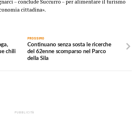
arci – conclude Succurro – per alimentare il turismo
economia cittadina».
PROSSIMO
oga,
Continuano senza sosta le ricerche
e chili
del 62enne scomparso nel Parco
della Sila
PUBBLICITÀ