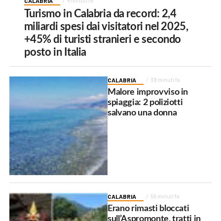
CALABRIA
4 minuti fa
Turismo in Calabria da record: 2,4
miliardi spesi dai visitatori nel 2025,
+45% di turisti stranieri e secondo
posto in Italia
CALABRIA
39 minuti fa
Malore improvviso in
spiaggia: 2 poliziotti
salvano una donna
CALABRIA
55 minuti fa
Erano rimasti bloccati
sull’Aspromonte, tratti in