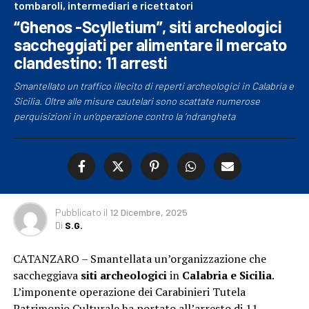
tombaroli, intermediari e ricettatori
“Ghenos -Scylletium”, siti archeologici
saccheggiati per alimentare il mercato
clandestino: 11 arresti
Smantellato un traffico illecito di reperti archeologici in Calabria e
Sicilia. Oltre alle misure cautelari sono scattate numerose
perquisizioni in un’operazione contro la ‘ndrangheta
Pubblicato
il
12 Dicembre, 2025
Di
S.G.
CATANZARO – Smantellata un’organizzazione che
saccheggiava
siti archeologici
in
Calabria e Sicilia
.
L’imponente operazione dei Carabinieri Tutela
Patrimonio Culturale ha portato
all’arresto di 11