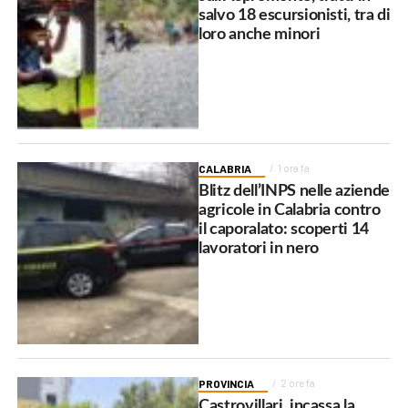
salvo 18 escursionisti, tra di
loro anche minori
CALABRIA
1 ora fa
Blitz dell’INPS nelle aziende
agricole in Calabria contro
il caporalato: scoperti 14
lavoratori in nero
PROVINCIA
2 ore fa
Castrovillari, incassa la