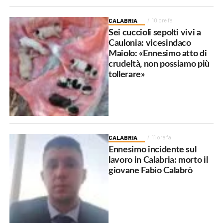
CALABRIA
10 ore fa
Sei cuccioli sepolti vivi a
Caulonia: vicesindaco
Maiolo: «Ennesimo atto di
crudeltà, non possiamo più
tollerare»
CALABRIA
11 ore fa
Ennesimo incidente sul
lavoro in Calabria: morto il
giovane Fabio Calabrò