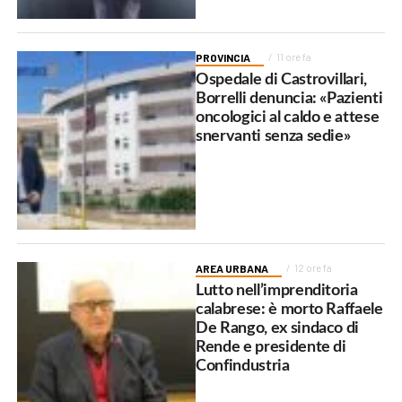
PROVINCIA
11 ore fa
Ospedale di Castrovillari,
Borrelli denuncia: «Pazienti
oncologici al caldo e attese
snervanti senza sedie»
AREA URBANA
12 ore fa
Lutto nell’imprenditoria
calabrese: è morto Raffaele
De Rango, ex sindaco di
Rende e presidente di
Confindustria