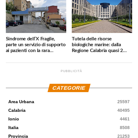
Sindrome dell’X Fragile,
Tutela delle risorse
parte un servizio di supporto
biologiche marine: dalla
ai pazienti con la rara
Regione Calabria quasi 2
malattia genetica
milioni di euro
PUBBLICITÀ
.
CATEGORIE
Area Urbana
25597
Calabria
40495
Ionio
4461
Italia
8508
Provincia
21253