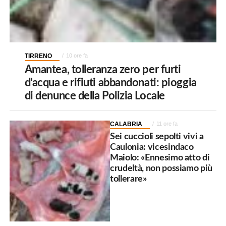
TIRRENO
10 ore fa
Amantea, tolleranza zero per furti
d’acqua e rifiuti abbandonati: pioggia
di denunce della Polizia Locale
CALABRIA
11 ore fa
Sei cuccioli sepolti vivi a
Caulonia: vicesindaco
Maiolo: «Ennesimo atto di
crudeltà, non possiamo più
tollerare»