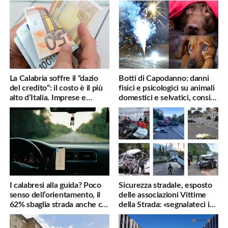
La Calabria soffre il “dazio
Botti di Capodanno: danni
del credito”: il costo è il più
fisici e psicologici su animali
alto d’Italia. Imprese e
domestici e selvatici, consigli
famiglie penalizzate
utili
I calabresi alla guida? Poco
Sicurezza stradale, esposto
senso dell’orientamento, il
delle associazioni Vittime
62% sbaglia strada anche col
della Strada: «segnalateci i
navigatore
pericoli, interverremo
subito»