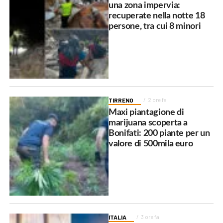
una zona impervia:
recuperate nella notte 18
persone, tra cui 8 minori
TIRRENO
2 ore fa
Maxi piantagione di
marijuana scoperta a
Bonifati: 200 piante per un
valore di 500mila euro
ITALIA
3 ore fa