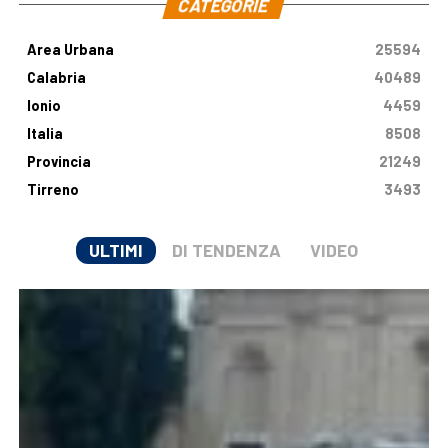
CATEGORIE
Area Urbana
25594
Calabria
40489
Ionio
4459
Italia
8508
Provincia
21249
Tirreno
3493
ULTIMI
DI TENDENZA
VIDEO