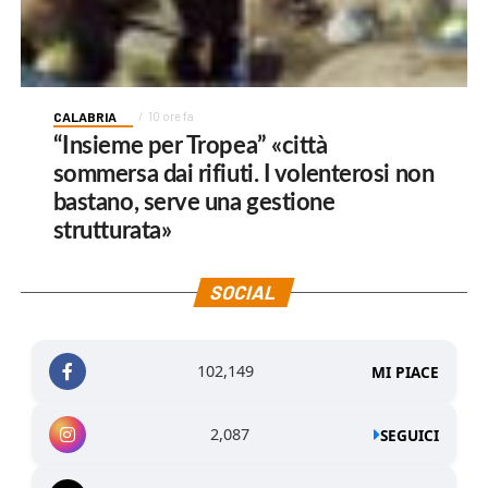
CALABRIA
10 ore fa
“Insieme per Tropea” «città
sommersa dai rifiuti. I volenterosi non
bastano, serve una gestione
strutturata»
SOCIAL
102,149
MI PIACE
2,087
SEGUICI