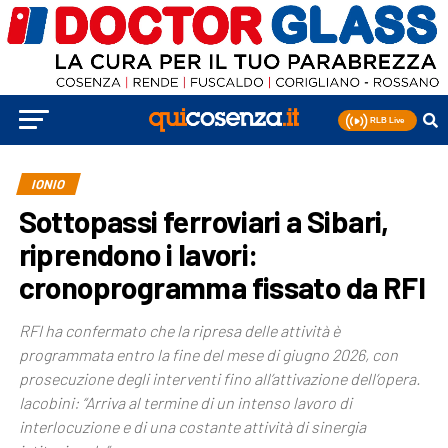
IONIO
Sottopassi ferroviari a Sibari,
riprendono i lavori:
cronoprogramma fissato da RFI
RFI ha confermato che la ripresa delle attività è
programmata entro la fine del mese di giugno 2026, con
prosecuzione degli interventi fino all’attivazione dell’opera.
Iacobini: “Arriva al termine di un intenso lavoro di
interlocuzione e di una costante attività di sinergia