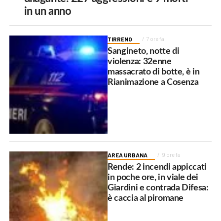
in un anno
TIRRENO
7 ore fa
Sangineto, notte di
violenza: 32enne
massacrato di botte, è in
Rianimazione a Cosenza
AREA URBANA
9 ore fa
Rende: 2 incendi appiccati
in poche ore, in viale dei
Giardini e contrada Difesa:
è caccia al piromane