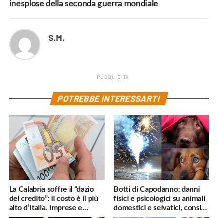
inesplose della seconda guerra mondiale
S.M.
PUBBLICITÀ
POTREBBE INTERESSARTI
La Calabria soffre il “dazio
Botti di Capodanno: danni
del credito”: il costo è il più
fisici e psicologici su animali
alto d’Italia. Imprese e
domestici e selvatici, consigli
famiglie penalizzate
utili