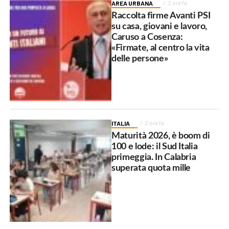
AREA URBANA
2 ore fa
Raccolta firme Avanti PSI
su casa, giovani e lavoro,
Caruso a Cosenza:
«Firmate, al centro la vita
delle persone»
ITALIA
2 ore fa
Maturità 2026, è boom di
100 e lode: il Sud Italia
primeggia. In Calabria
superata quota mille