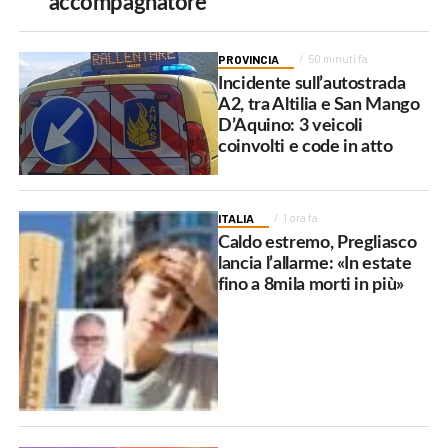
accompagnatore
PROVINCIA
50 minuti fa
Incidente sull’autostrada
A2, tra Altilia e San Mango
D’Aquino: 3 veicoli
coinvolti e code in atto
ITALIA
1 ora fa
Caldo estremo, Pregliasco
lancia l’allarme: «In estate
fino a 8mila morti in più»