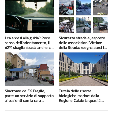
I calabresi alla guida? Poco
Sicurezza stradale, esposto
senso dell’orientamento, il
delle associazioni Vittime
62% sbaglia strada anche col
della Strada: «segnalateci i
navigatore
pericoli, interverremo
subito»
Sindrome dell’X Fragile,
Tutela delle risorse
parte un servizio di supporto
biologiche marine: dalla
ai pazienti con la rara
Regione Calabria quasi 2
malattia genetica
milioni di euro