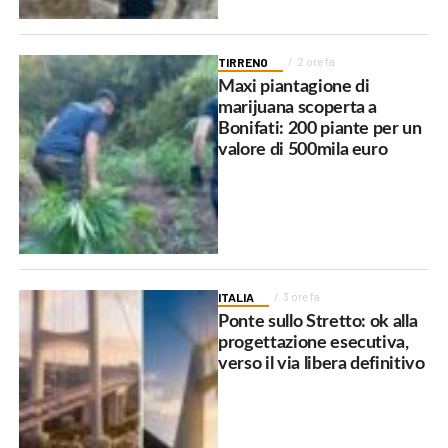
TIRRENO
2 ore fa
Maxi piantagione di
marijuana scoperta a
Bonifati: 200 piante per un
valore di 500mila euro
ITALIA
3 ore fa
Ponte sullo Stretto: ok alla
progettazione esecutiva,
verso il via libera definitivo