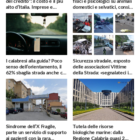
del credito”: il costo è il più
fisici e psicologici su animali
alto d’Italia. Imprese e
domestici e selvatici, consigli
famiglie penalizzate
utili
I calabresi alla guida? Poco
Sicurezza stradale, esposto
senso dell’orientamento, il
delle associazioni Vittime
62% sbaglia strada anche col
della Strada: «segnalateci i
navigatore
pericoli, interverremo
subito»
Sindrome dell’X Fragile,
Tutela delle risorse
parte un servizio di supporto
biologiche marine: dalla
ai pazienti con la rara
Regione Calabria quasi 2