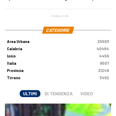
malattia genetica
milioni di euro
PUBBLICITÀ
.
CATEGORIE
Area Urbana
25593
Calabria
40484
Ionio
4459
Italia
8507
Provincia
21249
Tirreno
3492
ULTIMI
DI TENDENZA
VIDEO