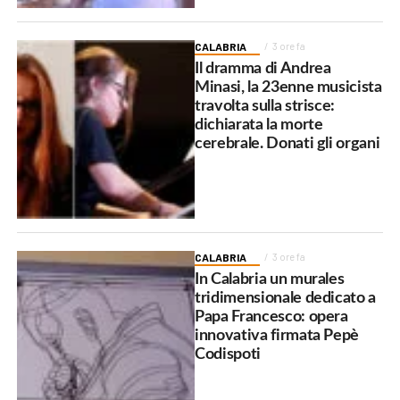
CALABRIA
3 ore fa
Il dramma di Andrea
Minasi, la 23enne musicista
travolta sulla strisce:
dichiarata la morte
cerebrale. Donati gli organi
CALABRIA
3 ore fa
In Calabria un murales
tridimensionale dedicato a
Papa Francesco: opera
innovativa firmata Pepè
Codispoti