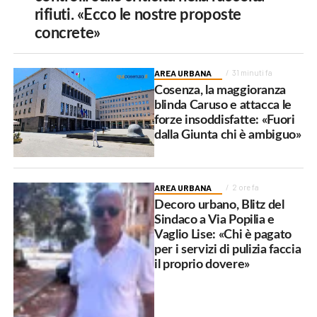
rifiuti. «Ecco le nostre proposte
concrete»
AREA URBANA
31 minuti fa
Cosenza, la maggioranza
blinda Caruso e attacca le
forze insoddisfatte: «Fuori
dalla Giunta chi è ambiguo»
AREA URBANA
2 ore fa
Decoro urbano, Blitz del
Sindaco a Via Popilia e
Vaglio Lise: «Chi è pagato
per i servizi di pulizia faccia
il proprio dovere»