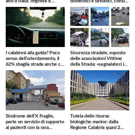
alto d’Italia. Imprese e
domestici e selvatici, consigli
famiglie penalizzate
utili
I calabresi alla guida? Poco
Sicurezza stradale, esposto
senso dell’orientamento, il
delle associazioni Vittime
62% sbaglia strada anche col
della Strada: «segnalateci i
navigatore
pericoli, interverremo
subito»
Sindrome dell’X Fragile,
Tutela delle risorse
parte un servizio di supporto
biologiche marine: dalla
ai pazienti con la rara
Regione Calabria quasi 2
malattia genetica
milioni di euro