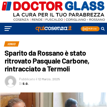
IONIO
Sparito da Rossano è stato
ritrovato Pasquale Carbone,
rintracciato a Termoli
Pubblicato
il
12 Marzo, 2025
Di
S.G.