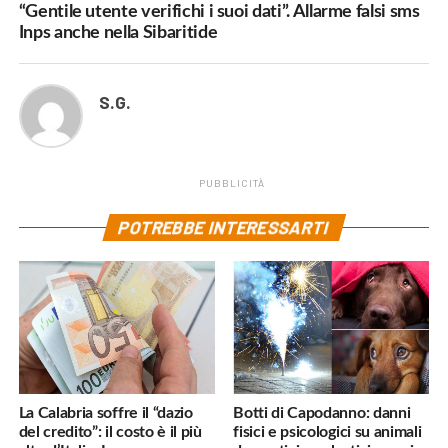
“Gentile utente verifichi i suoi dati”. Allarme falsi sms
Inps anche nella Sibaritide
S.G.
PUBBLICITÀ
POTREBBE INTERESSARTI
La Calabria soffre il “dazio
Botti di Capodanno: danni
del credito”: il costo è il più
fisici e psicologici su animali