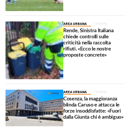
AREA URBANA
11 ore fa
Rende, Sinistra Italiana
chiede controlli sulle
criticità nella raccolta
rifiuti. «Ecco le nostre
proposte concrete»
AREA URBANA
11 ore fa
Cosenza, la maggioranza
blinda Caruso e attacca le
forze insoddisfatte: «Fuori
dalla Giunta chi è ambiguo»