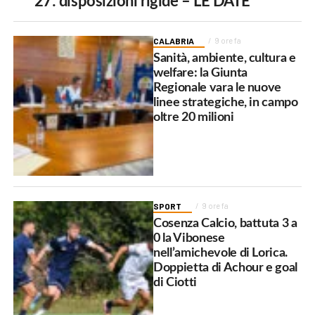
27: disposizioni rigide – LE DATE
CALABRIA
9 ore fa
Sanità, ambiente, cultura e
welfare: la Giunta
Regionale vara le nuove
linee strategiche, in campo
oltre 20 milioni
SPORT
9 ore fa
Cosenza Calcio, battuta 3 a
0 la Vibonese
nell’amichevole di Lorica.
Doppietta di Achour e goal
di Ciotti