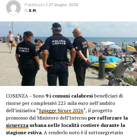
Pubblicato
il
27 Giugno, 2026
Di
S.M.
COSENZA – Sono
9 i comuni calabresi
beneficiari di
risorse per complessivi 225 mila euro nell’ambito
dell’iniziativa “
Spiagge Sicure 2026
“, il progetto
promosso dal Ministero dell’Interno
per rafforzare la
sicurezza
urbana nelle località costiere durante la
stagione estiva
. A renderlo noto è il sottosegretario