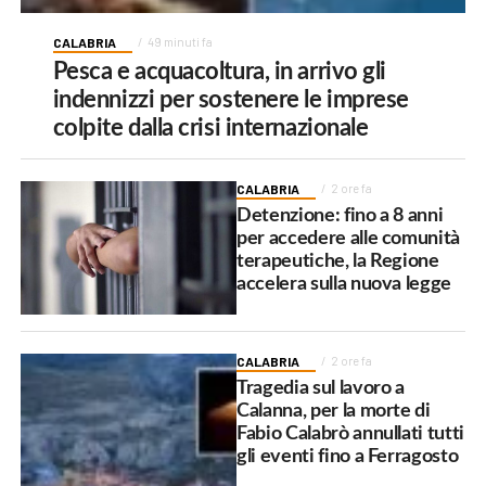
CALABRIA
49 minuti fa
Pesca e acquacoltura, in arrivo gli
indennizzi per sostenere le imprese
colpite dalla crisi internazionale
CALABRIA
2 ore fa
Detenzione: fino a 8 anni
per accedere alle comunità
terapeutiche, la Regione
accelera sulla nuova legge
CALABRIA
2 ore fa
Tragedia sul lavoro a
Calanna, per la morte di
Fabio Calabrò annullati tutti
gli eventi fino a Ferragosto