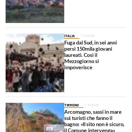
ITALIA
3 ore fa
Fuga dal Sud, in sei anni
persi 150mila giovani
laureati. Così il
Mezzogiorno si
impoverisce
TIRRENO
3 ore fa
Arcomagno, sassi in mare
sui turisti che fanno il
bagno: «Il sito non è sicuro,
il Comune intervenga»