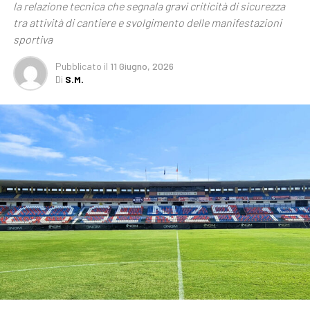
la relazione tecnica che segnala gravi criticità di sicurezza
tra attività di cantiere e svolgimento delle manifestazioni
sportiva
Pubblicato
il
11 Giugno, 2026
Di
S.M.