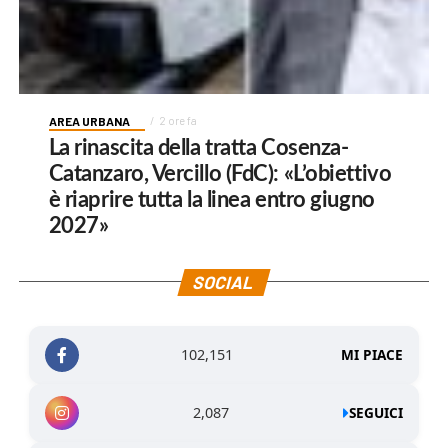
AREA URBANA
2 ore fa
La rinascita della tratta Cosenza-
Catanzaro, Vercillo (FdC): «L’obiettivo
è riaprire tutta la linea entro giugno
2027»
SOCIAL
102,151
MI PIACE
2,087
SEGUICI