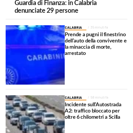
Guardia di Finanza: in Calabria
denunciate 29 persone
CALABRIA
35 minuti fa
Prende a pugni il finestrino
dell’auto della convivente e
la minaccia di morte,
arrestato
CALABRIA
58 minuti fa
Incidente sull’Autostrada
A2: traffico bloccato per
oltre 6 chilometri a Scilla