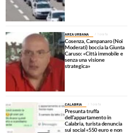
AREA URBANA
1 ora fa
Cosenza, Campanaro (Noi
Moderati) boccia la Giunta
Caruso: «Città immobile e
senza una visione
strategica»
CALABRIA
1 ora fa
Presunta truffa
dell’appartamento in
Calabria, turista denuncia
sui social «550 euro e non