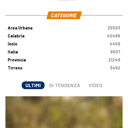
.
CATEGORIE
Area Urbana
25593
Calabria
40486
Ionio
4459
Italia
8507
Provincia
21249
Tirreno
3492
ULTIMI
DI TENDENZA
VIDEO