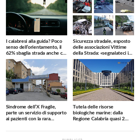
I calabresi alla guida? Poco
Sicurezza stradale, esposto
senso dell’orientamento, il
delle associazioni Vittime
62% sbaglia strada anche col
della Strada: «segnalateci i
navigatore
pericoli, interverremo
subito»
Sindrome dell’X Fragile,
Tutela delle risorse
parte un servizio di supporto
biologiche marine: dalla
ai pazienti con la rara
Regione Calabria quasi 2
malattia genetica
milioni di euro
PUBBLICITÀ