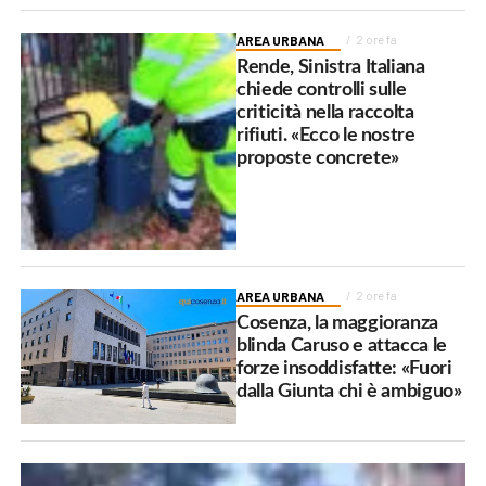
AREA URBANA
2 ore fa
Rende, Sinistra Italiana
chiede controlli sulle
criticità nella raccolta
rifiuti. «Ecco le nostre
proposte concrete»
AREA URBANA
2 ore fa
Cosenza, la maggioranza
blinda Caruso e attacca le
forze insoddisfatte: «Fuori
dalla Giunta chi è ambiguo»