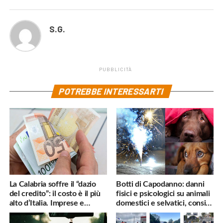
S.G.
PUBBLICITÀ
POTREBBE INTERESSARTI
La Calabria soffre il “dazio
Botti di Capodanno: danni
del credito”: il costo è il più
fisici e psicologici su animali
alto d’Italia. Imprese e
domestici e selvatici, consigli
famiglie penalizzate
utili