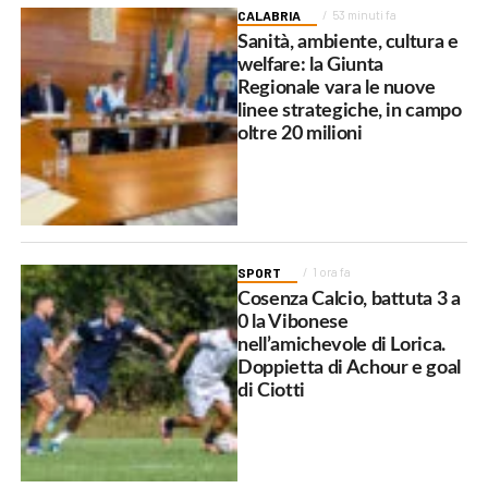
CALABRIA
53 minuti fa
Sanità, ambiente, cultura e
welfare: la Giunta
Regionale vara le nuove
linee strategiche, in campo
oltre 20 milioni
SPORT
1 ora fa
Cosenza Calcio, battuta 3 a
0 la Vibonese
nell’amichevole di Lorica.
Doppietta di Achour e goal
di Ciotti