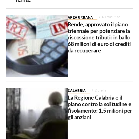
AREA URBANA
48 minuti fa
Rende, approvato il piano
triennale per potenziare la
riscossione tributi: in ballo
68 milioni di euro di crediti
da recuperare
CALABRIA
2 ore fa
La Regione Calabria e il
piano contro la solitudine e
l’isolamento: 1,5 milioni per
gli anziani