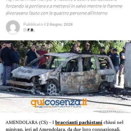
forzando la portiera e a mettersi in salvo mentre le fiamme
divoravano l’auto con le quattro persone all’interno
Pubblicato
il
2 Giugno, 2026
Di
F.B.
AMENDOLARA (CS) – I
braccianti
pachistani
chiusi nel
minivan, ieri ad Amendolara, da due loro connazionali,