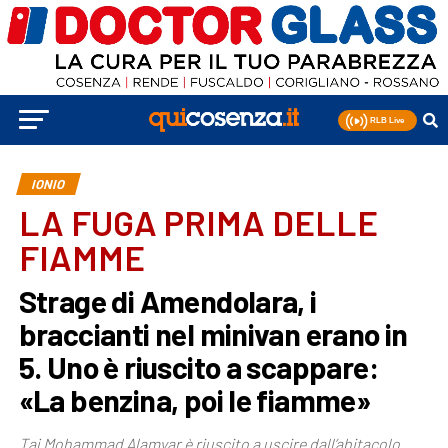
IONIO
LA FUGA PRIMA DELLE
FIAMME
Strage di Amendolara, i
braccianti nel minivan erano in
5. Uno è riuscito a scappare:
«La benzina, poi le fiamme»
Taj Mohammad Alamyar è riuscito a uscire dall’abitacolo