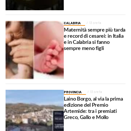
CALABRIA
13 ore fa
Maternità sempre più tarda
e record di cesarei: in Italia
e in Calabria si fanno
sempre meno figli
PROVINCIA
13 ore fa
Laino Borgo, al via la prima
edizione del Premio
Artemide: tra i premiati
Greco, Gallo e Mollo