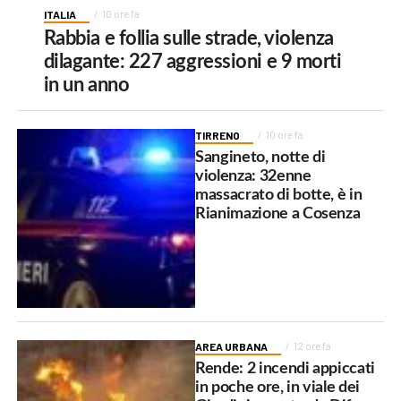
ITALIA
10 ore fa
Rabbia e follia sulle strade, violenza
dilagante: 227 aggressioni e 9 morti
in un anno
TIRRENO
10 ore fa
Sangineto, notte di
violenza: 32enne
massacrato di botte, è in
Rianimazione a Cosenza
AREA URBANA
12 ore fa
Rende: 2 incendi appiccati
in poche ore, in viale dei