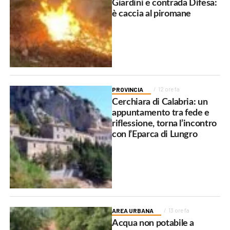
Giardini e contrada Difesa:
è caccia al piromane
PROVINCIA
12 ore fa
Cerchiara di Calabria: un
appuntamento tra fede e
riflessione, torna l’incontro
con l’Eparca di Lungro
AREA URBANA
13 ore fa
Acqua non potabile a