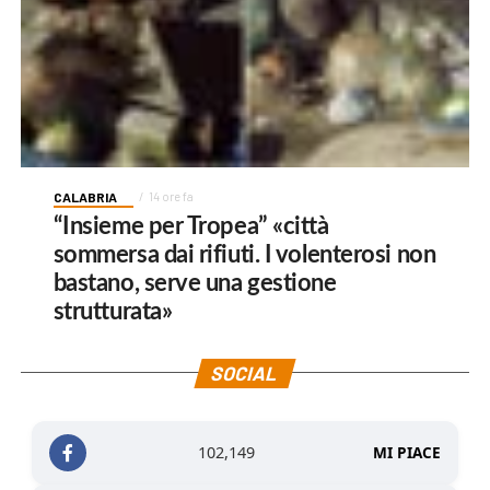
CALABRIA
14 ore fa
“Insieme per Tropea” «città
sommersa dai rifiuti. I volenterosi non
bastano, serve una gestione
strutturata»
SOCIAL
102,149
MI PIACE