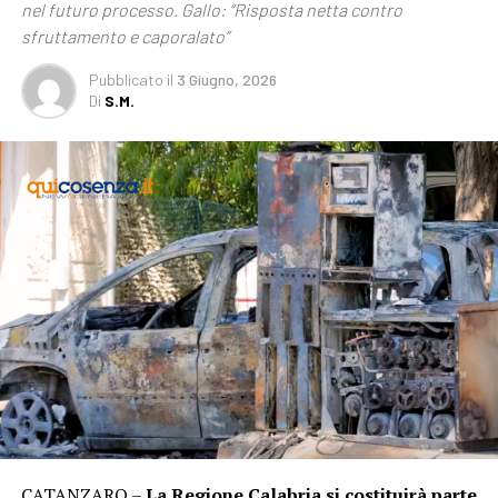
nel futuro processo. Gallo: “Risposta netta contro
sfruttamento e caporalato”
Pubblicato
il
3 Giugno, 2026
Di
S.M.
CATANZARO –
La Regione Calabria si costituirà parte