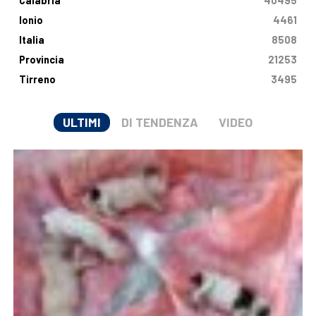
Calabria
40495
Ionio
4461
Italia
8508
Provincia
21253
Tirreno
3495
ULTIMI
DI TENDENZA
VIDEO