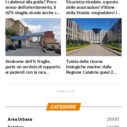
I calabresi alla guida? Poco
Sicurezza stradale, esposto
senso dell’orientamento, il
delle associazioni Vittime
62% sbaglia strada anche col
della Strada: «segnalateci i
navigatore
pericoli, interverremo
subito»
Sindrome dell’X Fragile,
Tutela delle risorse
parte un servizio di supporto
biologiche marine: dalla
ai pazienti con la rara
Regione Calabria quasi 2
malattia genetica
milioni di euro
PUBBLICITÀ
.
CATEGORIE
Area Urbana
25597