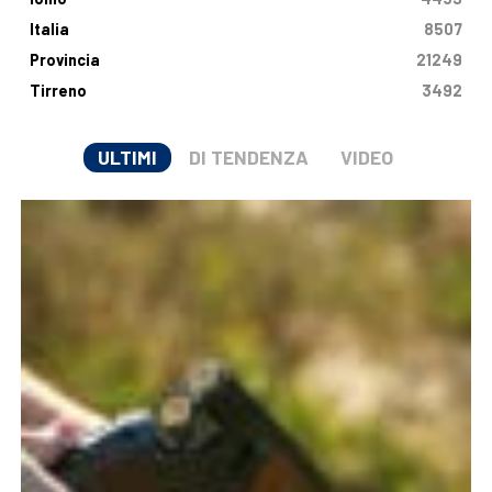
Italia
8507
Provincia
21249
Tirreno
3492
ULTIMI
DI TENDENZA
VIDEO