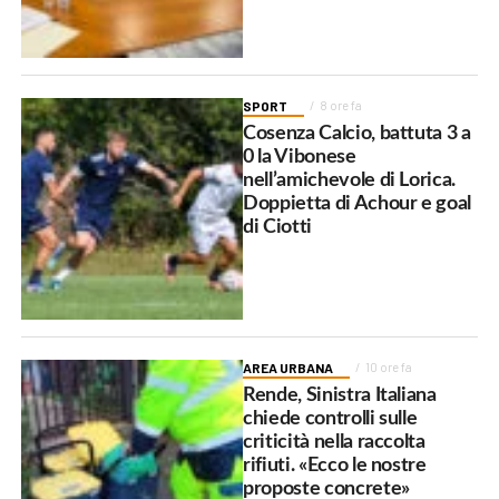
SPORT
8 ore fa
Cosenza Calcio, battuta 3 a
0 la Vibonese
nell’amichevole di Lorica.
Doppietta di Achour e goal
di Ciotti
AREA URBANA
10 ore fa
Rende, Sinistra Italiana
chiede controlli sulle
criticità nella raccolta
rifiuti. «Ecco le nostre
proposte concrete»