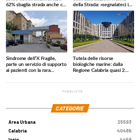
62% sbaglia strada anche col
della Strada: «segnalateci i
navigatore
pericoli, interverremo
subito»
Sindrome dell’X Fragile,
Tutela delle risorse
parte un servizio di supporto
biologiche marine: dalla
ai pazienti con la rara
Regione Calabria quasi 2
malattia genetica
milioni di euro
PUBBLICITÀ
.
CATEGORIE
Area Urbana
25593
Calabria
40486
Ionio
4459