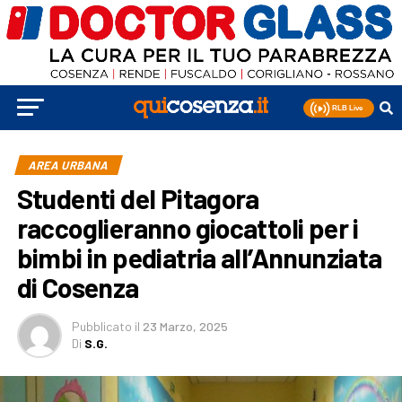
AREA URBANA
Studenti del Pitagora
raccoglieranno giocattoli per i
bimbi in pediatria all’Annunziata
di Cosenza
Pubblicato
il
23 Marzo, 2025
Di
S.G.