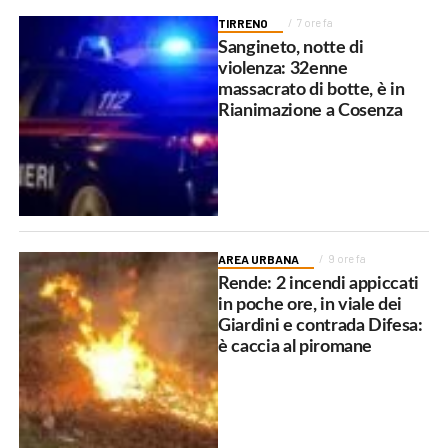
TIRRENO
7 ore fa
Sangineto, notte di
violenza: 32enne
massacrato di botte, è in
Rianimazione a Cosenza
AREA URBANA
9 ore fa
Rende: 2 incendi appiccati
in poche ore, in viale dei
Giardini e contrada Difesa:
è caccia al piromane