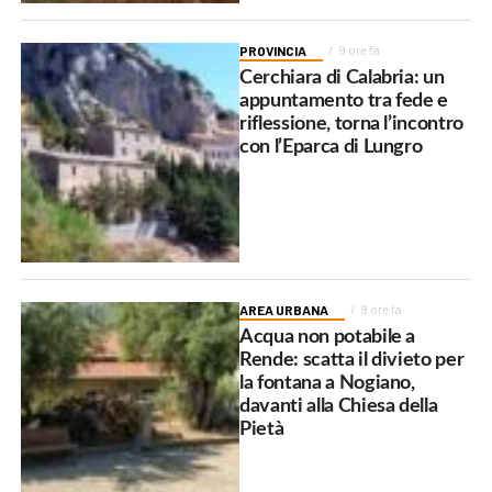
PROVINCIA
9 ore fa
Cerchiara di Calabria: un
appuntamento tra fede e
riflessione, torna l’incontro
con l’Eparca di Lungro
AREA URBANA
9 ore fa
Acqua non potabile a
Rende: scatta il divieto per
la fontana a Nogiano,
davanti alla Chiesa della
Pietà