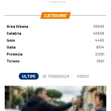
PUBBLICITÀ
.
CATEGORIE
Area Urbana
25605
Calabria
40509
Ionio
4465
Italia
8514
Provincia
21261
Tirreno
3501
ULTIMI
DI TENDENZA
VIDEO