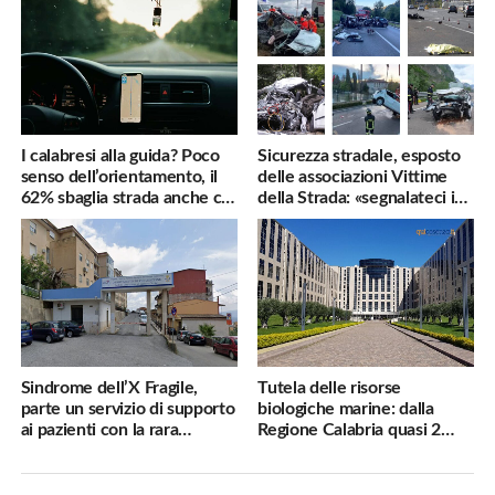
I calabresi alla guida? Poco
Sicurezza stradale, esposto
senso dell’orientamento, il
delle associazioni Vittime
62% sbaglia strada anche col
della Strada: «segnalateci i
navigatore
pericoli, interverremo
subito»
Sindrome dell’X Fragile,
Tutela delle risorse
parte un servizio di supporto
biologiche marine: dalla
ai pazienti con la rara
Regione Calabria quasi 2
malattia genetica
milioni di euro