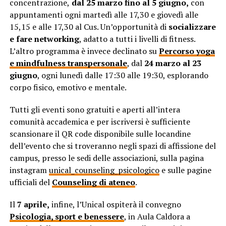
concentrazione,
dal 25 marzo fino al 5 giugno,
con
appuntamenti ogni martedì alle 17,30 e giovedì alle
15,15 e alle 17,30 al Cus. Un’opportunità di
socializzare
e fare networking
, adatto a tutti i livelli di fitness.
L’altro programma è invece declinato su
Percorso yoga
e mindfulness transpersonale
, dal
24 marzo al 23
giugno
, ogni lunedì dalle 17:30 alle 19:30, esplorando
corpo fisico, emotivo e mentale.
Tutti gli eventi sono gratuiti e aperti all’intera
comunità accademica e per iscriversi è sufficiente
scansionare il QR code disponibile sulle locandine
dell’evento che si troveranno negli spazi di affissione del
campus, presso le sedi delle associazioni, sulla pagina
instagram
unical_counseling_psicologico
e sulle pagine
ufficiali del
Counseling di ateneo
.
Il
7 aprile,
infine, l’Unical ospiterà il convegno
Psicologia, sport e benessere
, in Aula Caldora a