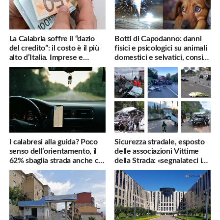
La Calabria soffre il “dazio
Botti di Capodanno: danni
del credito”: il costo è il più
fisici e psicologici su animali
alto d’Italia. Imprese e
domestici e selvatici, consigli
famiglie penalizzate
utili
I calabresi alla guida? Poco
Sicurezza stradale, esposto
senso dell’orientamento, il
delle associazioni Vittime
62% sbaglia strada anche col
della Strada: «segnalateci i
navigatore
pericoli, interverremo
subito»