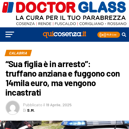
CALABRIA
“Sua figlia è in arresto”:
truffano anziana e fuggono con
14mila euro, ma vengono
incastrati
Pubblicato
il
19 Aprile, 2025
Di
S.M.