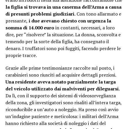
erano introdotti nella sua abitazione raccontandole che
la figlia si trovava in una caserma dell’Arma a causa
di presunti problemi giudiziari.
Con tono allarmato e
pressante,
i due avevano chiesto con urgenza la
somma di 14.000 euro
in contanti, necessari, a loro
dire, per “risolvere” la situazione. La donna, sconvolta e
temendo per la sorte della figlia, ha consegnato il
denaro. I truffatori sono poi fuggiti, facendo perdere le
proprie tracce.
Grazie alle prime testimonianze raccolte sul posto, i
carabinieri sono riusciti ad acquisire dettagli preziosi.
Una residente aveva notato parzialmente la targa
del veicolo utilizzato dai malviventi per dileguarsi.
Da lì, con il supporto dei sistemi di videosorveglianza
della zona, gli investigatori sono risaliti all’intera targa,
riconducibile a un’auto a noleggio. Ha preso così avvio
un’indagine paziente e meticolosa: i militari dell’Arma
hanno richiesto alla società di noleggio i dati del