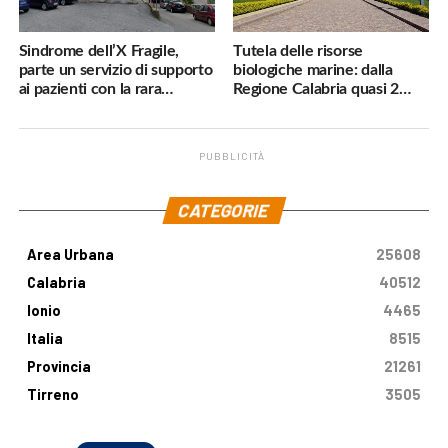
Sindrome dell’X Fragile,
Tutela delle risorse
parte un servizio di supporto
biologiche marine: dalla
ai pazienti con la rara
Regione Calabria quasi 2
malattia genetica
milioni di euro
PUBBLICITÀ
.
CATEGORIE
Area Urbana
25608
Calabria
40512
Ionio
4465
Italia
8515
Provincia
21261
Tirreno
3505