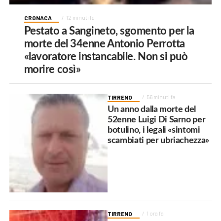
CRONACA
12 minuti fa
Pestato a Sangineto, sgomento per la
morte del 34enne Antonio Perrotta
«lavoratore instancabile. Non si può
morire così»
TIRRENO
56 minuti fa
Un anno dalla morte del
52enne Luigi Di Sarno per
botulino, i legali «sintomi
scambiati per ubriachezza»
TIRRENO
1 ora fa