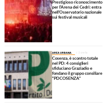
Prestigioso riconoscimento
per l’Arena dei Cedri: entra
nell’Osservatorio nazionale
sui festival musicali
AREA URBANA
2 ore fa
Cosenza, è scontro totale
nel PD: 4 consiglieri
sfiduciano Graziadio e
fondano il gruppo consiliare
“PDCOSENZA”